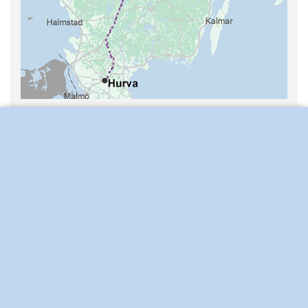
Kontakt
Joel Nylin
Kommunikatör
010-475 83 31
joel.nylin@svk.se
Granskad
13 mars 2025