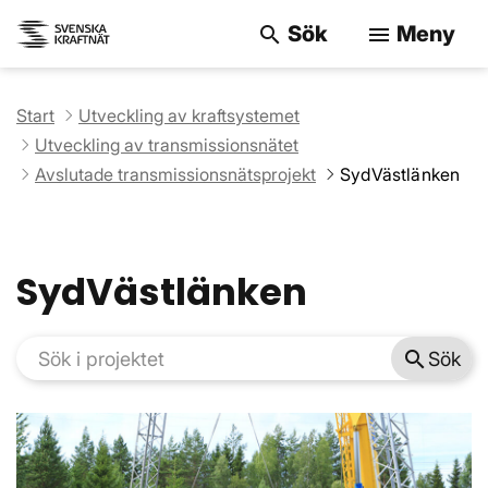
Sök
Meny
search
menu
Sök på webbpla
Start
Utveckling av kraftsystemet
Utveckling av transmissionsnätet
Avslutade transmissionsnätsprojekt
SydVästlänken
SydVästlänken
search
Sök