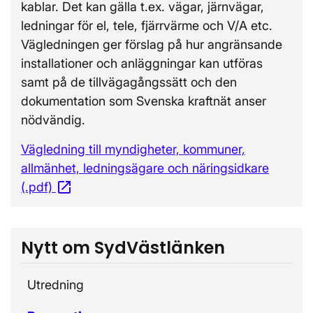
kablar. Det kan gälla t.ex. vägar, järnvägar,
ledningar för el, tele, fjärrvärme och V/A etc.
Vägledningen ger förslag på hur angränsande
installationer och anläggningar kan utföras
samt på de tillvägagångssätt och den
dokumentation som Svenska kraftnät anser
nödvändig.
Vägledning till myndigheter, kommuner,
allmänhet, ledningsägare och näringsidkare
open_in_new
(.pdf)
Öppnas i nytt fönster
Nytt om SydVästlänken
Utredning