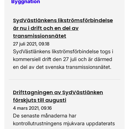
Byggnation
SydVästlänkens likströmsförbindelse
är nu i drift och en del av
transmissionsnätet
27 juli 2021, 09.18
SydVästlänkens likströmsförbindelse togs i
kommersiell drift den 27 juli och är därmed
en del av det svenska transmissionsnätet.
Drifttagningen av SydVästlänken
förskjuts till augusti
4 mars 2021, 09.16
De senaste månaderna har
kontrollutrustningens mjukvara uppdaterats