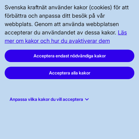
Svenska kraftnät använder kakor (cookies) för att
AKTÖRSPORTALEN
förbättra och anpassa ditt besök på vår
webbplats. Genom att använda webbplatsen
accepterar du användandet av dessa kakor.
Läs
PRESS OCH NYHETER
mer om kakor och hur du avaktiverar dem
Acceptera endast nödvändiga kakor
OM WEBBPLATSEN
Acceptera alla kakor
keyboard_arrow_down
Anpassa vilka kakor du vill acceptera
GENVÄGAR
Kontakta oss
Press och nyheter
Prenumerera