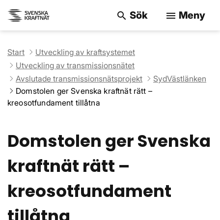
Sök
Meny
search
menu
Sök på webbpla
Start
Utveckling av kraftsystemet
Utveckling av transmissionsnätet
Avslutade transmissionsnätsprojekt
SydVästlänken
Domstolen ger Svenska kraftnät rätt –
kreosotfundament tillåtna
Domstolen ger Svenska
kraftnät rätt –
kreosotfundament
tillåtna