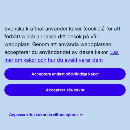
Svenska kraftnät använder kakor (cookies) för att
Svenska kraftnät, Box 1200, 172 24
förbättra och anpassa ditt besök på vår
Sundbyberg
webbplats. Genom att använda webbplatsen
accepterar du användandet av dessa kakor.
Läs
Tel: 010-475 80 00
mer om kakor och hur du avaktiverar dem
E-post:
registrator@svk.se
Org.nr: 202100-4284
Acceptera endast nödvändiga kakor
Acceptera alla kakor
LinkedIn
Instagram
keyboard_arrow_down
Anpassa vilka kakor du vill acceptera
Facebook