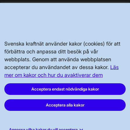
Tillgänglighetsredogörelse
Svenska kraftnät använder kakor (cookies) för att
förbättra och anpassa ditt besök på vår
Svenska kraftnät, Box 1200, 172 24
webbplats. Genom att använda webbplatsen
Sundbyberg
accepterar du användandet av dessa kakor.
Läs
Tel: 010-475 80 00
mer om kakor och hur du avaktiverar dem
E-post:
registrator@svk.se
Org.nr: 202100-4284
Acceptera endast nödvändiga kakor
Acceptera alla kakor
LinkedIn
keyboard_arrow_down
Instagram
Anpassa vilka kakor du vill acceptera