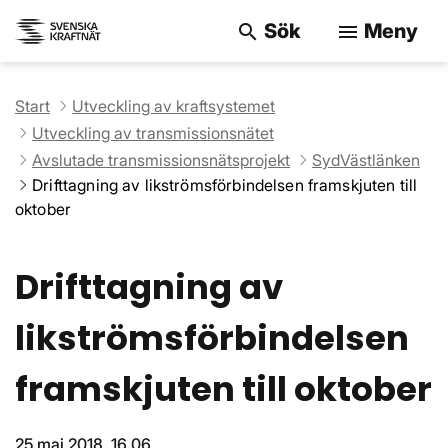
Sök
Meny
search
menu
Sök på webbpla
Start
Utveckling av kraftsystemet
Utveckling av transmissionsnätet
Avslutade transmissionsnätsprojekt
SydVästlänken
Drifttagning av likströmsförbindelsen fra­mskjuten till
oktober
Drifttagning av
likströmsförbindelsen
fra­mskjuten till oktober
25 maj 2018, 16.06