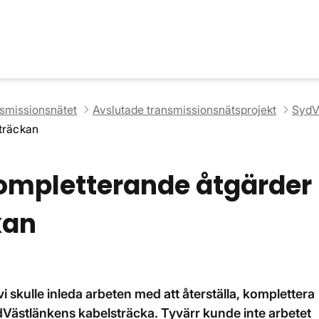
nsmissionsnätet
Avslutade transmissionsnätsprojekt
SydV
sträckan
kompletterande åtgärder
kan
 skulle inleda arbeten med att återställa, komplettera
dVästlänkens kabelsträcka. Tyvärr kunde inte arbetet