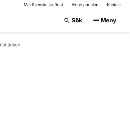
Möt Svenska kraftnät
Aktörsportalen
Kontakt
Sök på webbplats
Sök
Meny
search
menu
ästlänken