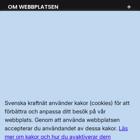
OM WEBBPLATSEN
GENVÄGAR
Kontakta oss
Press och nyheter
Prenumerera
Vår dataskyddspolicy
Svenska kraftnät använder kakor (cookies) för att
Tillgänglighetsredogörelse
förbättra och anpassa ditt besök på vår
webbplats. Genom att använda webbplatsen
accepterar du användandet av dessa kakor.
Läs
mer om kakor och hur du avaktiverar dem