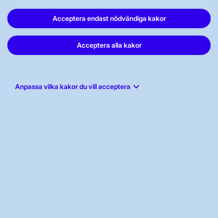
Acceptera endast nödvändiga kakor
Svenska kraftnät, Box 1200, 172 24
Acceptera alla kakor
Sundbyberg
Tel: 010-475 80 00
E-post:
registrator@svk.se
keyboard_arrow_down
Anpassa vilka kakor du vill acceptera
Org.nr: 202100-4284
LinkedIn
Instagram
Facebook
Youtube