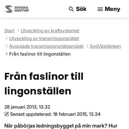
Sök
Meny
search
menu
Sök på webbpla
Start
Utveckling av kraftsystemet
Utveckling av transmissionsnätet
Avslutade transmissionsnätsprojekt
SydVästlänken
Från faslinor till lingonställen
Från faslinor till
lingonställen
28 januari 2013, 13.32
Senast uppdaterad:
18 februari 2015, 13.34
När påbörjas ledningsbygget på min mark? Hur