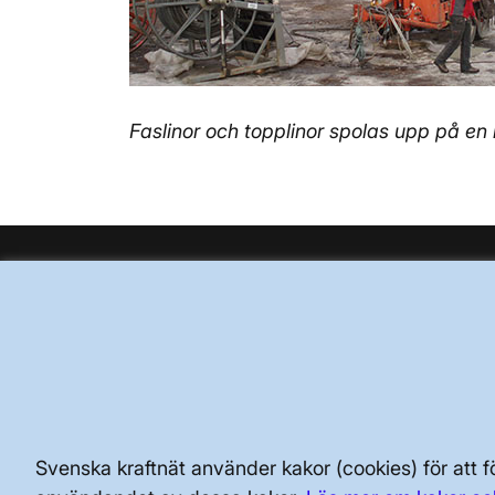
Faslinor och topplinor spolas upp på en
BRA ATT VETA FÖR ALLMÄNHETEN
SÄKERHET OCH BEREDSKAP
AKTÖRSPORTALEN
Svenska kraftnät använder kakor (cookies) för att