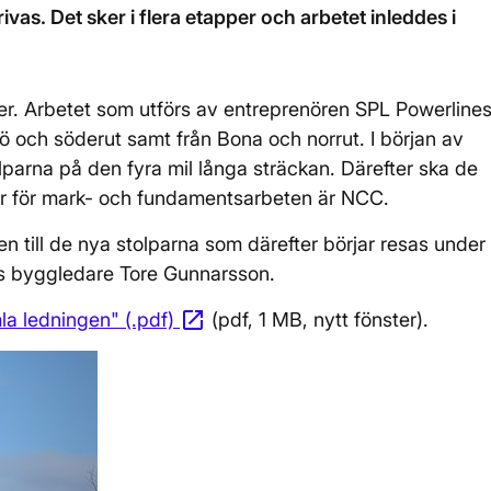
vas. Det sker i flera etapper och arbetet inleddes i
 ner. Arbetet som utförs av entreprenören SPL Powerline
jö och söderut samt från Bona och norrut. I början av
olparna på den fyra mil långa sträckan. Därefter ska de
r för mark- och fundamentsarbeten är NCC.
n till de nya stolparna som därefter börjar resas under
s byggledare Tore Gunnarsson.
open_in_new
la ledningen" (.pdf)
Öppnas i nytt fönster
(pdf, 1 MB, nytt fönster).