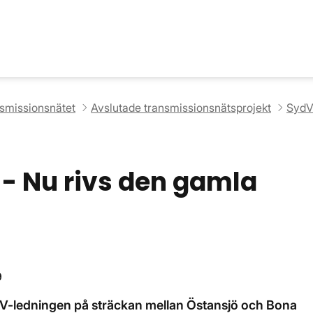
nsmissionsnätet
Avslutade transmissionsnätsprojekt
SydV
- Nu rivs den gamla
9
kV-ledningen på sträckan mellan Östansjö och Bona