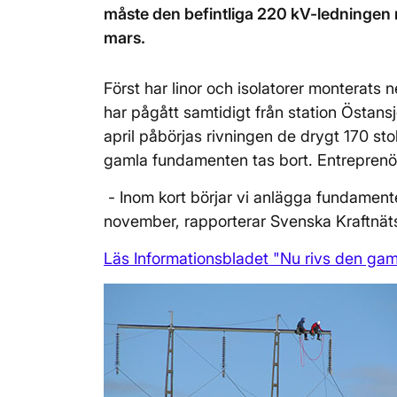
måste den befintliga 220 kV-ledningen ri
mars.
Först har linor och isolatorer monterats
har pågått samtidigt från station Östans
april påbörjas rivningen de drygt 170 st
gamla fundamenten tas bort. Entreprenö
- Inom kort börjar vi anlägga fundamente
november, rapporterar Svenska Kraftnät
Läs Informationsbladet "Nu rivs den gam