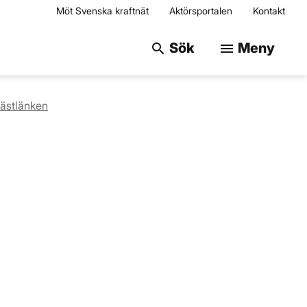
Möt Svenska kraftnät
Aktörsportalen
Kontakt
Sök på webbplats
Sök
Meny
search
menu
ästlänken