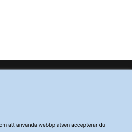
UTVECKLING AV KRAFTSYSTEMET
JOBBA HÄR
OM WEBBPLATSEN
Genom att använda webbplatsen accepterar du