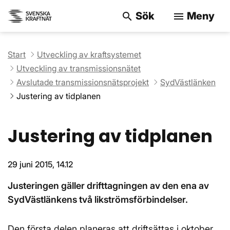
Sök
Meny
search
menu
Sök på webbpla
Start
Utveckling av kraftsystemet
Utveckling av transmissionsnätet
Avslutade transmissionsnätsprojekt
SydVästlänken
Justering av tidplanen
Justering av tidplanen
29 juni 2015, 14.12
Justeringen gäller drifttagningen av den ena av
SydVästlänkens två likströmsförbindelser.
Den första delen planeras att driftsättas i oktober