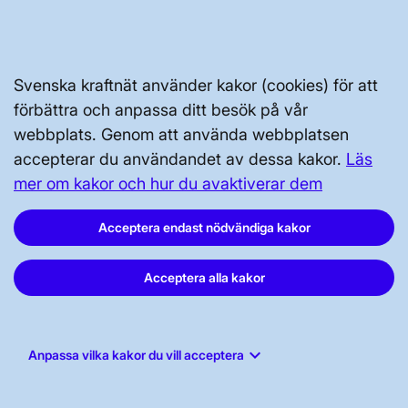
Tillgänglighetsredogörelse
Svenska kraftnät använder kakor (cookies) för att
förbättra och anpassa ditt besök på vår
webbplats. Genom att använda webbplatsen
accepterar du användandet av dessa kakor.
Läs
Svenska kraftnät, Box 1200, 172 24
mer om kakor och hur du avaktiverar dem
Sundbyberg
Tel: 010-475 80 00
Acceptera endast nödvändiga kakor
E-post:
registrator@svk.se
Org.nr: 202100-4284
Acceptera alla kakor
keyboard_arrow_down
Anpassa vilka kakor du vill acceptera
LinkedIn
Instagram