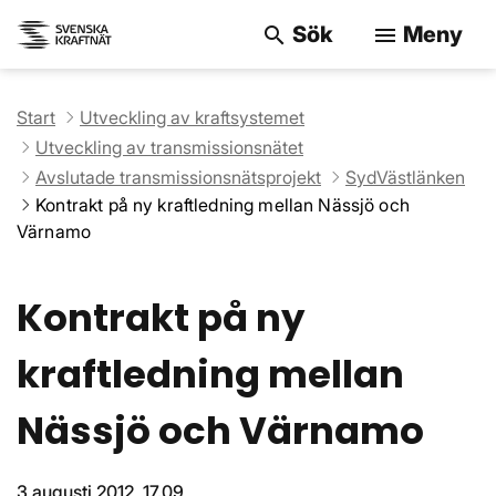
Sök
Meny
search
menu
Sök på webbpla
Start
Utveckling av kraftsystemet
Utveckling av transmissionsnätet
Avslutade transmissionsnätsprojekt
SydVästlänken
Kontrakt på ny kraftledning mellan Nässjö och
Värnamo
Kontrakt på ny
kraftledning mellan
Nässjö och Värnamo
3 augusti 2012, 17.09