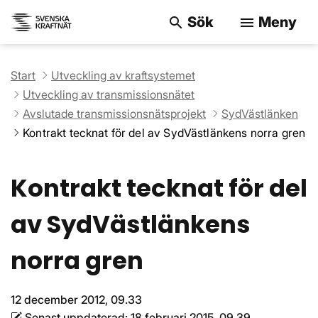
Sök
Meny
search
menu
Sök på webbpla
Start
Utveckling av kraftsystemet
Utveckling av transmissionsnätet
Avslutade transmissionsnätsprojekt
SydVästlänken
Kontrakt tecknat för del av SydVästlänkens norra gren
Kontrakt tecknat för del
av SydVästlänkens
norra gren
12 december 2012, 09.33
Senast uppdaterad:
18 februari 2015, 09.39