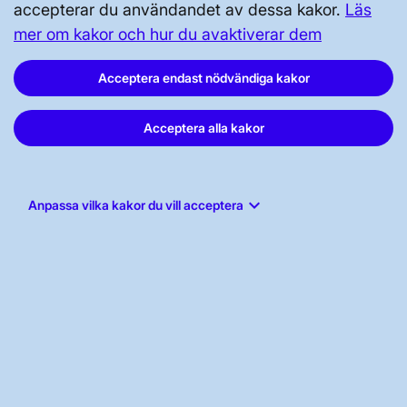
accepterar du användandet av dessa kakor.
Läs
mer om kakor och hur du avaktiverar dem
Svenska kraftnät, Box 1200, 172 24
Sundbyberg
Acceptera endast nödvändiga kakor
Tel: 010-475 80 00
Acceptera alla kakor
E-post:
registrator@svk.se
Org.nr: 202100-4284
keyboard_arrow_down
Anpassa vilka kakor du vill acceptera
LinkedIn
Instagram
Facebook
Youtube