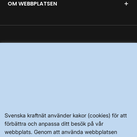
OM WEBBPLATSEN
GENVÄGAR
Kontakta oss
Press och nyheter
Prenumerera
Vår dataskyddspolicy
Tillgänglighetsredogörelse
Svenska kraftnät använder kakor (cookies) för att
förbättra och anpassa ditt besök på vår
webbplats. Genom att använda webbplatsen