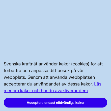
GENVÄGAR
Kontakta oss
Press och nyheter
Prenumerera
Vår dataskyddspolicy
Svenska kraftnät använder kakor (cookies) för att
Tillgänglighetsredogörelse
förbättra och anpassa ditt besök på vår
webbplats. Genom att använda webbplatsen
accepterar du användandet av dessa kakor.
Läs
mer om kakor och hur du avaktiverar dem
Acceptera endast nödvändiga kakor
Svenska kraftnät, Box 1200, 172 24