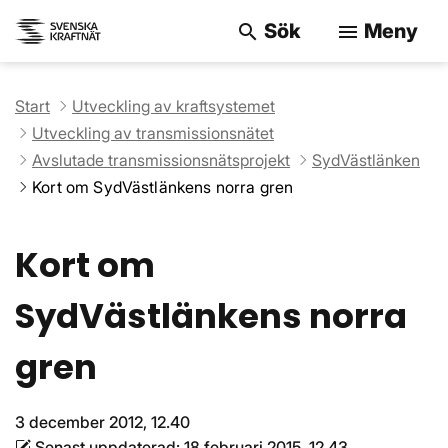
Sök
Meny
search
menu
Sök på webbpla
Start
Utveckling av kraftsystemet
Utveckling av transmissionsnätet
Avslutade transmissionsnätsprojekt
SydVästlänken
Kort om SydVästlänkens norra gren
Kort om
SydVästlänkens norra
gren
3 december 2012, 12.40
Senast uppdaterad:
18 februari 2015, 12.43