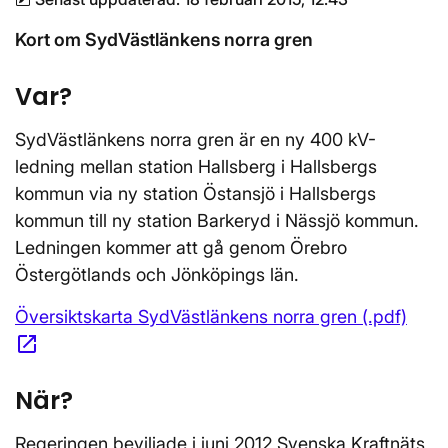
Kort om SydVästlänkens norra gren
Var?
SydVästlänkens norra gren är en ny 400 kV-
ledning mellan station Hallsberg i Hallsbergs
kommun via ny station Östansjö i Hallsbergs
kommun till ny station Barkeryd i Nässjö kommun.
Ledningen kommer att gå genom Örebro
Östergötlands och Jönköpings län.
Översiktskarta SydVästlänkens norra gren (.pdf)
open_in_new
Öppnas i nytt fönster
När?
Regeringen beviljade i juni 2012 Svenska Kraftnäts