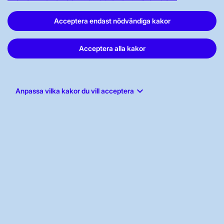
Acceptera endast nödvändiga kakor
Svenska kraftnät, Box 1200, 172 24
Acceptera alla kakor
Sundbyberg
Tel: 010-475 80 00
E-post:
registrator@svk.se
keyboard_arrow_down
Anpassa vilka kakor du vill acceptera
Org.nr: 202100-4284
LinkedIn
Instagram
Facebook
Youtube