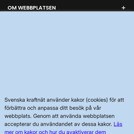
OM WEBBPLATSEN
GENVÄGAR
Kontakta oss
Press och nyheter
Prenumerera
Vår dataskyddspolicy
Svenska kraftnät använder kakor (cookies) för att
Tillgänglighetsredogörelse
förbättra och anpassa ditt besök på vår
webbplats. Genom att använda webbplatsen
accepterar du användandet av dessa kakor.
Läs
mer om kakor och hur du avaktiverar dem