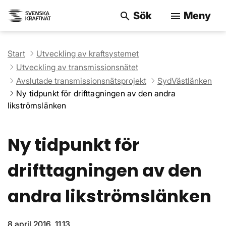
Sök
Meny
search
menu
Sök på webbpla
Start
Utveckling av kraftsystemet
Utveckling av transmissionsnätet
Avslutade transmissionsnätsprojekt
SydVästlänken
Ny tidpunkt för drifttagningen av den andra
likströmslänken
Ny tidpunkt för
drifttagningen av den
andra likströmslänken
8 april 2016, 11.13