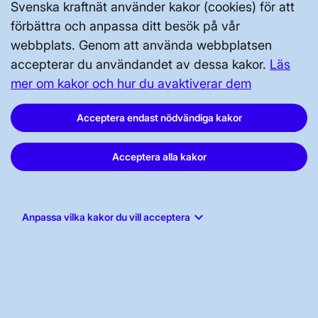
Svenska kraftnät använder kakor (cookies) för att
Svenska kraftnät, Box 1200, 172 24
förbättra och anpassa ditt besök på vår
Sundbyberg
webbplats. Genom att använda webbplatsen
accepterar du användandet av dessa kakor.
Läs
Tel: 010-475 80 00
mer om kakor och hur du avaktiverar dem
E-post:
registrator@svk.se
Org.nr: 202100-4284
Acceptera endast nödvändiga kakor
Acceptera alla kakor
LinkedIn
Instagram
keyboard_arrow_down
Anpassa vilka kakor du vill acceptera
Facebook
Youtube