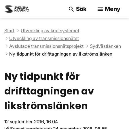
Sök
Meny
search
menu
Sök på webbpla
Start
Utveckling av kraftsystemet
Utveckling av transmissionsnätet
Avslutade transmissionsnätsprojekt
SydVästlänken
Ny tidpunkt för drifttagningen av likströmslänken
Ny tidpunkt för
drifttagningen av
likströmslänken
12 september 2016, 16.04
Senast uppdaterad:
24 november 2016, 06.55