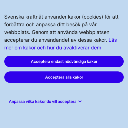
Svenska kraftnät använder kakor (cookies) för att
Svenska kraftnät, Box 1200, 172 24
förbättra och anpassa ditt besök på vår
Sundbyberg
webbplats. Genom att använda webbplatsen
accepterar du användandet av dessa kakor.
Läs
Tel: 010-475 80 00
mer om kakor och hur du avaktiverar dem
E-post:
registrator@svk.se
Org.nr: 202100-4284
Acceptera endast nödvändiga kakor
Acceptera alla kakor
LinkedIn
Instagram
keyboard_arrow_down
Anpassa vilka kakor du vill acceptera
Facebook
Youtube