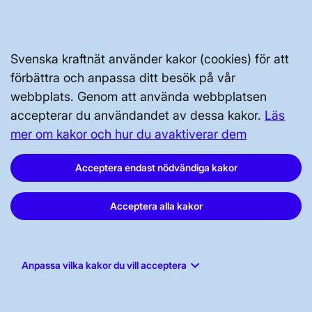
Svenska kraftnät använder kakor (cookies) för att
Svenska kraftnät, Box 1200, 172 24
förbättra och anpassa ditt besök på vår
Sundbyberg
webbplats. Genom att använda webbplatsen
accepterar du användandet av dessa kakor.
Läs
Tel: 010-475 80 00
mer om kakor och hur du avaktiverar dem
E-post:
registrator@svk.se
Org.nr: 202100-4284
Acceptera endast nödvändiga kakor
Acceptera alla kakor
LinkedIn
Instagram
keyboard_arrow_down
Anpassa vilka kakor du vill acceptera
Facebook