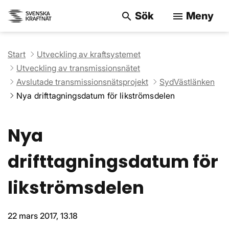
Sök
Meny
search
menu
Sök på webbpla
Start
Utveckling av kraftsystemet
Utveckling av transmissionsnätet
Avslutade transmissionsnätsprojekt
SydVästlänken
Nya drifttagningsdatum för likströmsdelen
Nya
drifttagningsdatum för
likströmsdelen
22 mars 2017, 13.18