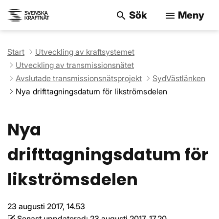
Sök
Meny
search
menu
Sök på webbpla
Start
Utveckling av kraftsystemet
Utveckling av transmissionsnätet
Avslutade transmissionsnätsprojekt
SydVästlänken
Nya drifttagningsdatum för likströmsdelen
Nya
drifttagningsdatum för
likströmsdelen
23 augusti 2017, 14.53
Senast uppdaterad:
23 augusti 2017, 17.20