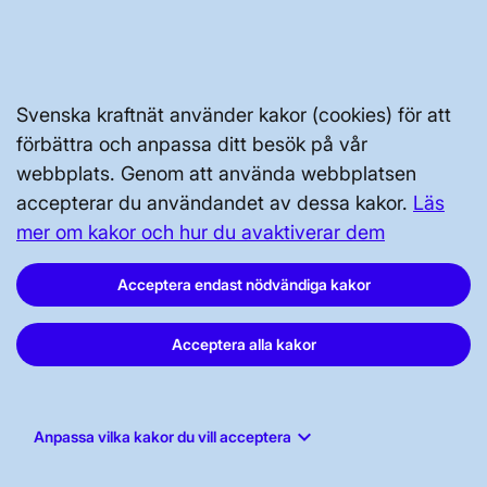
Svenska kraftnät använder kakor (cookies) för att
Svenska kraftnät, Box 1200, 172 24
förbättra och anpassa ditt besök på vår
Sundbyberg
webbplats. Genom att använda webbplatsen
accepterar du användandet av dessa kakor.
Läs
Tel: 010-475 80 00
mer om kakor och hur du avaktiverar dem
E-post:
registrator@svk.se
Org.nr: 202100-4284
Acceptera endast nödvändiga kakor
Acceptera alla kakor
LinkedIn
Instagram
keyboard_arrow_down
Anpassa vilka kakor du vill acceptera
Facebook