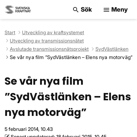
Sök
Meny
search
menu
Sök på webbpla
Start
Utveckling av kraftsystemet
Utveckling av transmissionsnätet
Avslutade transmissionsnätsprojekt
SydVästlänken
Se vår nya film ”SydVästlänken – Elens nya motorväg”
Se vår nya film
”SydVästlänken – Elens
nya motorväg”
5 februari 2014, 10.43
Senast uppdaterad:
18 februari 2015, 10.45