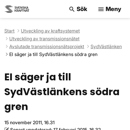
Sök
Meny
search
menu
Sök på webbpla
Start
Utveckling av kraftsystemet
Utveckling av transmissionsnätet
Avslutade transmissionsnätsprojekt
SydVästlänken
EI säger ja till SydVästlänkens södra gren
EI säger ja till
SydVästlänkens södra
gren
15 november 2011, 16.31
Senast uppdaterad:
17 februari 2015, 16.32