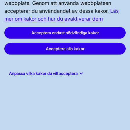
webbplats. Genom att använda webbplatsen
Svenska kraftnät, Box 1200, 172 24
accepterar du användandet av dessa kakor.
Läs
Sundbyberg
mer om kakor och hur du avaktiverar dem
Tel: 010-475 80 00
Acceptera endast nödvändiga kakor
E-post:
registrator@svk.se
Org.nr: 202100-4284
Acceptera alla kakor
LinkedIn
keyboard_arrow_down
Anpassa vilka kakor du vill acceptera
Instagram
Facebook
Youtube