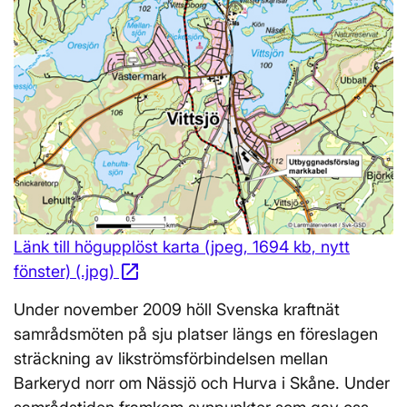
Länk till högupplöst karta (jpeg, 1694 kb, nytt
open_in_new
fönster) (.jpg)
Öppnas i nytt fönster
Under november 2009 höll Svenska kraftnät
samrådsmöten på sju platser längs en föreslagen
sträckning av likströmsförbindelsen mellan
Barkeryd norr om Nässjö och Hurva i Skåne. Under