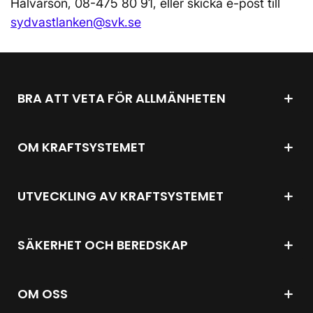
Halvarson, 08-475 80 91, eller skicka e-post till
sydvastlanken@svk.se
BRA ATT VETA FÖR ALLMÄNHETEN
OM KRAFTSYSTEMET
UTVECKLING AV KRAFTSYSTEMET
SÄKERHET OCH BEREDSKAP
OM OSS