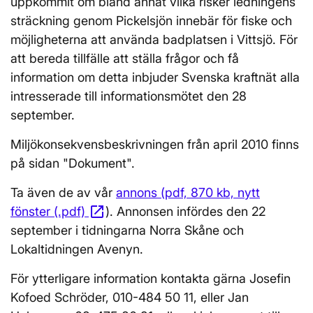
uppkommit om bland annat vilka risker ledningens
sträckning genom Pickelsjön innebär för fiske och
möjligheterna att använda badplatsen i Vittsjö. För
att bereda tillfälle att ställa frågor och få
information om detta inbjuder Svenska kraftnät alla
intresserade till informationsmötet den 28
september.
Miljökonsekvensbeskrivningen från april 2010 finns
på sidan "Dokument".
Ta även de av vår
annons (pdf, 870 kb, nytt
open_in_new
fönster (.pdf)
Öppnas i nytt fönster
). Annonsen infördes den 22
september i tidningarna Norra Skåne och
Lokaltidningen Avenyn.
För ytterligare information kontakta gärna Josefin
Kofoed Schröder, 010-484 50 11, eller Jan