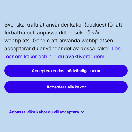
Press och nyheter
Prenumerera
Svenska kraftnät använder kakor (cookies) för att
Vår dataskyddspolicy
förbättra och anpassa ditt besök på vår
Tillgänglighetsredogörelse
webbplats. Genom att använda webbplatsen
accepterar du användandet av dessa kakor.
Läs
mer om kakor och hur du avaktiverar dem
Acceptera endast nödvändiga kakor
Acceptera alla kakor
Svenska kraftnät, Box 1200, 172 24
Sundbyberg
Tel: 010-475 80 00
keyboard_arrow_down
Anpassa vilka kakor du vill acceptera
E-post:
registrator@svk.se
Org.nr: 202100-4284