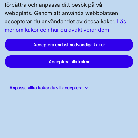
förbättra och anpassa ditt besök på vår
webbplats. Genom att använda webbplatsen
Svenska kraftnät, Box 1200, 172 24
accepterar du användandet av dessa kakor.
Läs
Sundbyberg
mer om kakor och hur du avaktiverar dem
Tel: 010-475 80 00
Acceptera endast nödvändiga kakor
E-post:
registrator@svk.se
Org.nr: 202100-4284
Acceptera alla kakor
LinkedIn
keyboard_arrow_down
Anpassa vilka kakor du vill acceptera
Instagram
Facebook
Youtube