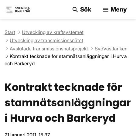
Sök
Meny
search
menu
Sök på webbpla
Start
Utveckling av kraftsystemet
Utveckling av transmissionsnätet
Avslutade transmissionsnätsprojekt
SydVästlänken
Kontrakt tecknade för stamnätsanläggningar i Hurva
och Barkeryd
Kontrakt tecknade för
stamnätsanläggningar
i Hurva och Barkeryd
21 januari 2011, 15.37