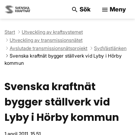
Sök
Meny
search
menu
Sök på webbpla
Start
Utveckling av kraftsystemet
Utveckling av transmissionsnätet
Avslutade transmissionsnätsprojekt
SydVästlänken
Svenska kraftnät bygger ställverk vid Lyby i Hörby
kommun
Svenska kraftnät
bygger ställverk vid
Lyby i Hörby kommun
1 april 2011, 15.51