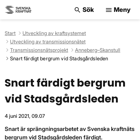
Sök
Meny
search
menu
Sök på webbpla
Start
Utveckling av kraftsystemet
Utveckling av transmissionsnätet
Transmissionsnätsprojekt
Anneberg–Skanstull
Snart färdigt bergrum vid Stadsgårdsleden
Snart färdigt bergrum
vid Stadsgårdsleden
4 juni 2021, 09.07
Snart är sprängningsarbetet av Svenska kraftnäts
bergrum vid Stadsgårdsleden färdigt.