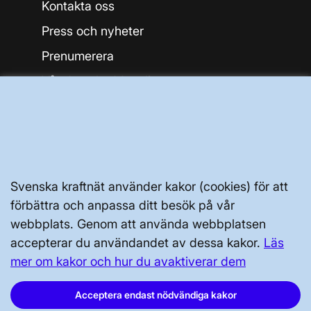
Kontakta oss
Press och nyheter
Prenumerera
Vår dataskyddspolicy
Tillgänglighetsredogörelse
Svenska kraftnät använder kakor (cookies) för att
förbättra och anpassa ditt besök på vår
Svenska kraftnät, Box 1200, 172 24
webbplats. Genom att använda webbplatsen
Sundbyberg
accepterar du användandet av dessa kakor.
Läs
mer om kakor och hur du avaktiverar dem
Tel: 010-475 80 00
E-post:
registrator@svk.se
Acceptera endast nödvändiga kakor
Org.nr: 202100-4284