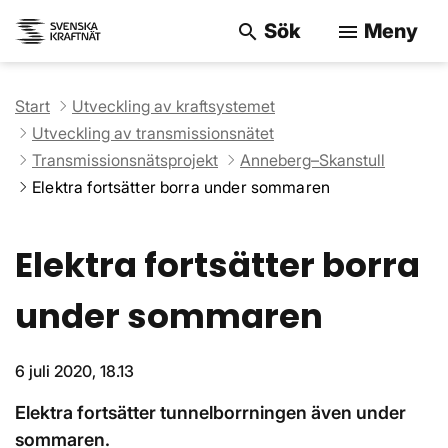
Sök
Meny
search
menu
Sök på webbpla
Start
Utveckling av kraftsystemet
Utveckling av transmissionsnätet
Transmissionsnätsprojekt
Anneberg–Skanstull
Elektra fortsätter borra under sommaren
Elektra fortsätter borra
under sommaren
6 juli 2020, 18.13
Elektra fortsätter tunnelborrningen även under
sommaren.