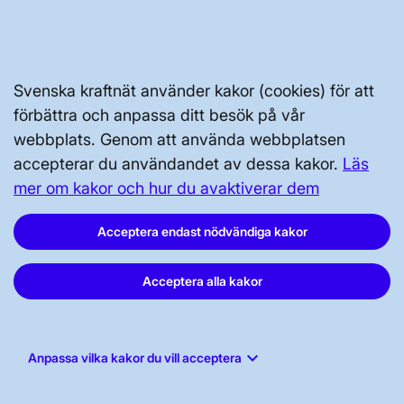
Prenumerera
Vår dataskyddspolicy
Tillgänglighetsredogörelse
Svenska kraftnät använder kakor (cookies) för att
förbättra och anpassa ditt besök på vår
webbplats. Genom att använda webbplatsen
accepterar du användandet av dessa kakor.
Läs
mer om kakor och hur du avaktiverar dem
Svenska kraftnät, Box 1200, 172 24
Acceptera endast nödvändiga kakor
Sundbyberg
Acceptera alla kakor
Tel: 010-475 80 00
E-post:
registrator@svk.se
Org.nr: 202100-4284
keyboard_arrow_down
Anpassa vilka kakor du vill acceptera