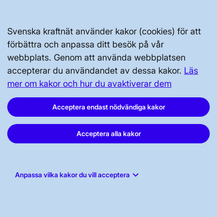
OM WEBBPLATSEN
Svenska kraftnät använder kakor (cookies) för att
förbättra och anpassa ditt besök på vår
webbplats. Genom att använda webbplatsen
accepterar du användandet av dessa kakor.
Läs
mer om kakor och hur du avaktiverar dem
GENVÄGAR
Acceptera endast nödvändiga kakor
Kontakta oss
Press och nyheter
Acceptera alla kakor
Prenumerera
Vår dataskyddspolicy
keyboard_arrow_down
Anpassa vilka kakor du vill acceptera
Tillgänglighetsredogörelse