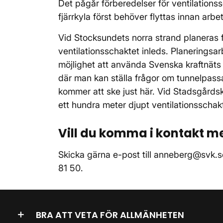
Det pågår förberedelser för ventilation
fjärrkyla först behöver flyttas innan arbe
Vid Stocksundets norra strand planeras f
ventilationsschaktet inleds. Planeringsa
möjlighet att använda Svenska kraftnäts
där man kan ställa frågor om tunnelpass
kommer att ske just här. Vid Stadsgårdsk
ett hundra meter djupt ventilationsschak
Vill du komma i kontakt m
Skicka gärna e-post till anneberg@svk.se
81 50.
BRA ATT VETA FÖR ALLMÄNHETEN