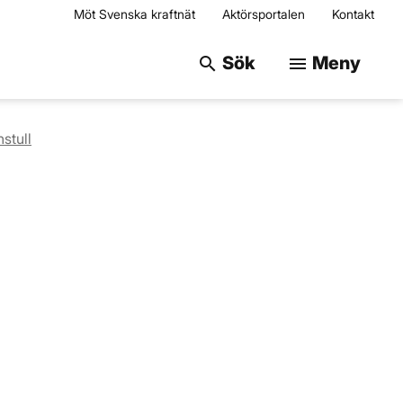
Möt Svenska kraftnät
Aktörsportalen
Kontakt
Sök på webbplats
Sök
Meny
search
menu
stull