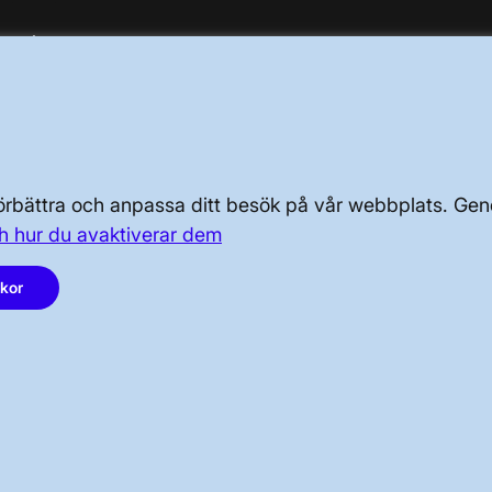
OM OSS
PRESS OCH NYHETER
 förbättra och anpassa ditt besök på vår webbplats. 
h hur du avaktiverar dem
LinkedIn
akor
Instagram
Facebook
Youtube