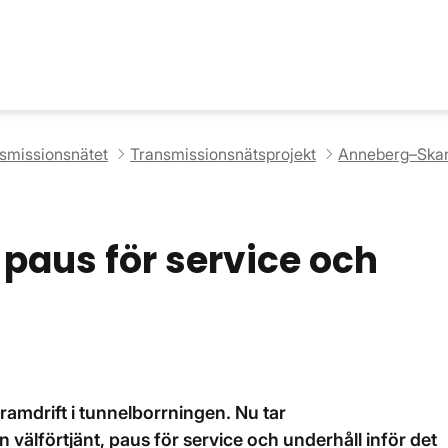
nsmissionsnätet
Transmissionsnätsprojekt
Anneberg–Skan
t paus för service och
framdrift i tunnelborrningen. Nu tar
välförtjänt, paus för service och underhåll inför det