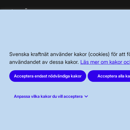
SÄKERHET OCH BEREDSKAP
AKTÖRSPORTALEN
Svenska kraftnät använder kakor (cookies) för att
användandet av dessa kakor.
Läs mer om kakor oc
Acceptera endast nödvändiga kakor
Acceptera alla k
Svenska kraftnät, Box 1200, 172 24
keyboard_arrow_down
Sundbyberg
Anpassa vilka kakor du vill acceptera
Tel: 010-475 80 00
E-post:
registrator@svk.se
Org.nr: 202100-4284