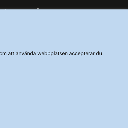
JOBBA HÄR
OM WEBBPLATSEN
Genom att använda webbplatsen accepterar du
GENVÄGAR
Kontakta oss
Press och nyheter
Prenumerera
Vår dataskyddspolicy
Tillgänglighetsredogörelse