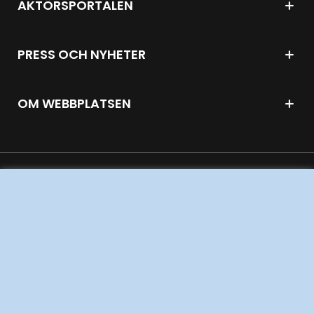
AKTÖRSPORTALEN
PRESS OCH NYHETER
OM WEBBPLATSEN
GENVÄGAR
Kontakta oss
Press och nyheter
Prenumerera
Vår dataskyddspolicy