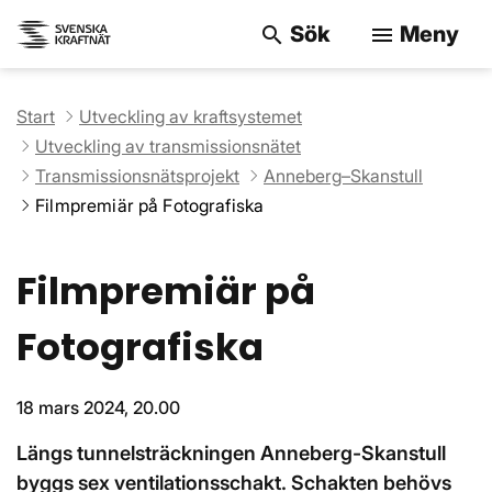
Sök
Meny
search
menu
Sök på webbpla
Start
Utveckling av kraftsystemet
Utveckling av transmissionsnätet
Transmissionsnätsprojekt
Anneberg–Skanstull
Filmpremiär på Fotografiska
Filmpremiär på
Fotografiska
18 mars 2024, 20.00
Längs tunnelsträckningen Anneberg-Skanstull
byggs sex ventilationsschakt. Schakten behövs