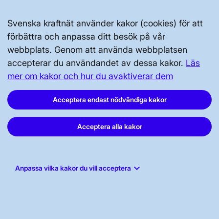
Tillgänglighetsredogörelse
Svenska kraftnät använder kakor (cookies) för att
förbättra och anpassa ditt besök på vår
webbplats. Genom att använda webbplatsen
accepterar du användandet av dessa kakor.
Läs
mer om kakor och hur du avaktiverar dem
Svenska kraftnät, Box 1200, 172 24
Acceptera endast nödvändiga kakor
Sundbyberg
Acceptera alla kakor
Tel: 010-475 80 00
E-post:
registrator@svk.se
Org.nr: 202100-4284
keyboard_arrow_down
Anpassa vilka kakor du vill acceptera
LinkedIn