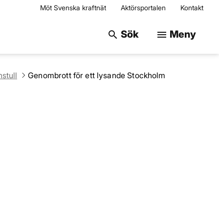
Möt Svenska kraftnät
Aktörsportalen
Kontakt
Sök på webbplats
Sök
Meny
search
menu
stull
Genombrott för ett lysande Stockholm