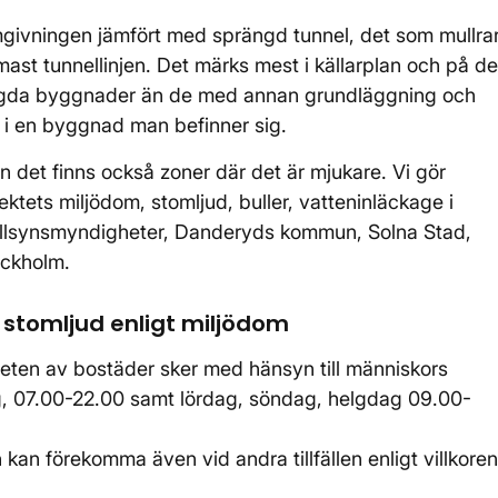
omgivningen jämfört med sprängd tunnel, det som mullra
mast tunnellinjen. Det märks mest i källarplan och på de
agda byggnader än de med annan grundläggning och
p i en byggnad man befinner sig.
 det finns också zoner där det är mjukare. Vi gör
ojektets miljödom, stomljud, buller, vatteninläckage i
 tillsynsmyndigheter, Danderyds kommun, Solna Stad,
ockholm.
ch stomljud enligt miljödom
eten av bostäder sker med hänsyn till människors
, 07.00-22.00 samt lördag, söndag, helgdag 09.00-
kan förekomma även vid andra tillfällen enligt villkoren