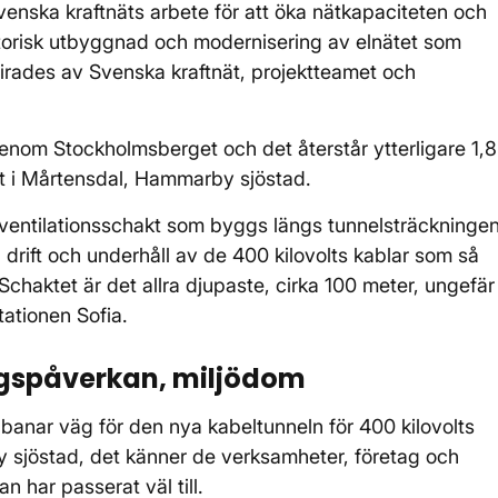
venska kraftnäts arbete för att öka nätkapaciteten och
istorisk utbyggnad och modernisering av elnätet som
 firades av Svenska kraftnät, projektteamet och
s genom Stockholmsberget och det återstår ytterligare 1,8
t i Mårtensdal, Hammarby sjöstad.
 ventilationsschakt som byggs längs tunnelsträckningen
 drift och underhåll av de 400 kilovolts kablar som så
chaktet är det allra djupaste, cirka 100 meter, ungefär
tationen Sofia.
ngspåverkan, miljödom
banar väg för den nya kabeltunneln för 400 kilovolts
sjöstad, det känner de verksamheter, företag och
n har passerat väl till.