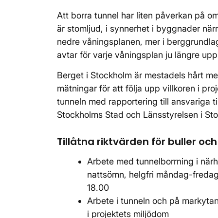
Att borra tunnel har liten påverkan på 
är stomljud, i synnerhet i byggnader när
nedre våningsplanen, mer i berggrundl
avtar för varje våningsplan ju längre up
Berget i Stockholm är mestadels hårt men
mätningar för att följa upp villkoren i pr
tunneln med rapportering till ansvariga
Stockholms Stad och Länsstyrelsen i St
Tillåtna riktvärden för buller o
Arbete med tunnelborrning i närh
nattsömn, helgfri måndag-fredag
18.00
Arbete i tunneln och på markytan 
i projektets miljödom