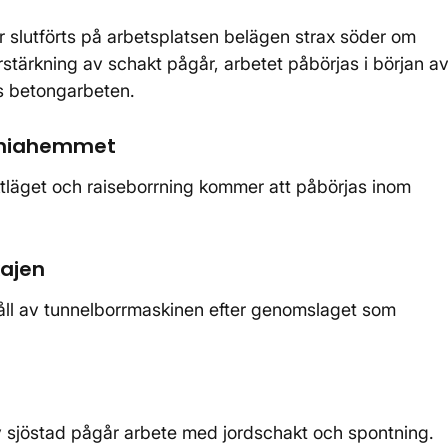
r slutförts på arbetsplatsen belägen strax söder om
rstärkning av schakt pågår, arbetet påbörjas i början a
ds betongarbeten.
ophiahemmet
ktläget och raiseborrning kommer att påbörjas inom
kajen
åll av tunnelborrmaskinen efter genomslaget som
 sjöstad pågår arbete med jordschakt och spontning.