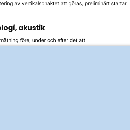
ering av vertikalschaktet att göras, preliminärt startar
ogi, akustik
ätning före, under och efter det att
amt infiltrationstester längs tunnelsträckningen, just
malm
g av buller, stomljud, vibrationer i de områden där
schakt sker för att följa upp villkor i projektets
elser på Södermalm
yggnader sker inom ramen för projektets kontrollprogra
 tillsynsmyndigheter vid Danderyds kommun, Solna och
sen i Stockholm