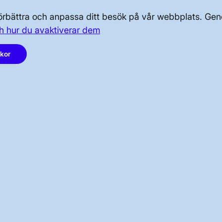
OM KRAFTSYSTEMET
 förbättra och anpassa ditt besök på vår webbplats. 
OM OSS
h hur du avaktiverar dem
PRESS OCH NYHETER
akor
LinkedIn
Instagram
Facebook
Youtube