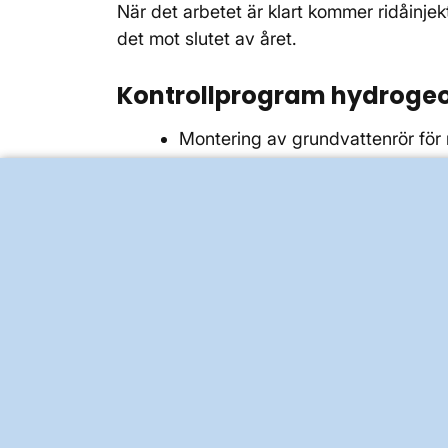
När det arbetet är klart kommer ridåinjekt
det mot slutet av året.
Kontrollprogram hydrogeol
Montering av grundvattenrör för m
tunnelborrmaskinen har passerat s
nu sker förberedelser på Söder
Montering av mätare och avläsnin
arbete med tunnel och ventilations
miljödom, just nu sker förbered
Besiktningar och kontroller av b
med rapportering till ansvariga
Stockholms Stad samt Länsstyrel