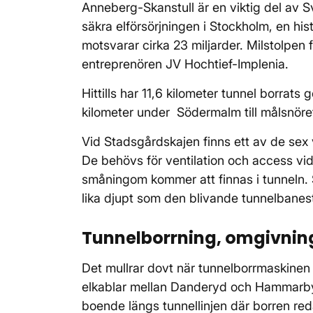
Anneberg-Skanstull är en viktig del av S
säkra elförsörjningen i Stockholm, en h
motsvarar cirka 23 miljarder. Milstolpen
entreprenören JV Hochtief-Implenia.
Hittills har 11,6 kilometer tunnel borrat
kilometer under Södermalm till målsnöre
Vid Stadsgårdskajen finns ett av de sex
De behövs för ventilation och access vid
småningom kommer att finnas i tunneln. S
lika djupt som den blivande tunnelbanes
Tunnelborrning, omgivni
Det mullrar dovt när tunnelborrmaskinen 
elkablar mellan Danderyd och Hammarby 
boende längs tunnellinjen där borren reda