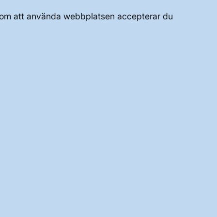
UTVECKLING AV KRAFTSYSTEMET
Genom att använda webbplatsen accepterar du
JOBBA HÄR
OM WEBBPLATSEN
GENVÄGAR
Kontakta oss
Press och nyheter
Prenumerera
Vår dataskyddspolicy
Tillgänglighetsredogörelse