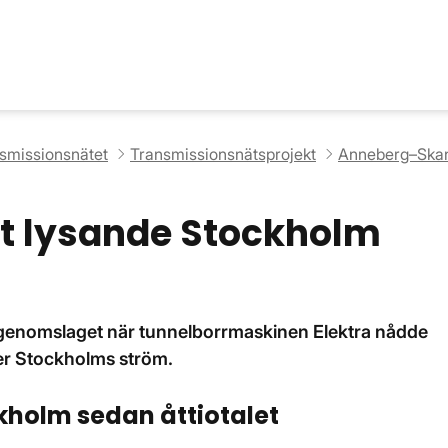
nsmissionsnätet
Transmissionsnätsprojekt
Anneberg–Skan
tt lysande Stockholm
, genomslaget när tunnelborrmaskinen Elektra nådde
der Stockholms ström.
kholm sedan åttiotalet