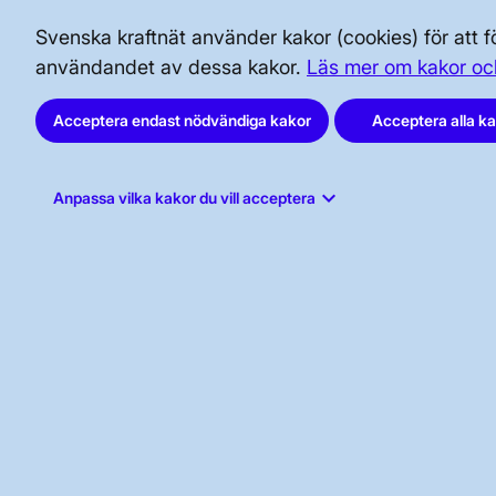
BRA ATT VETA FÖR ALLMÄNHETEN
Svenska kraftnät använder kakor (cookies) för att
SÄKERHET OCH BEREDSKAP
användandet av dessa kakor.
Läs mer om kakor oc
AKTÖRSPORTALEN
Acceptera endast nödvändiga kakor
Acceptera alla k
keyboard_arrow_down
Anpassa vilka kakor du vill acceptera
Svenska kraftnät, Box 1200, 172 24
Sundbyberg
Tel: 010-475 80 00
E-post:
registrator@svk.se
Org.nr: 202100-4284