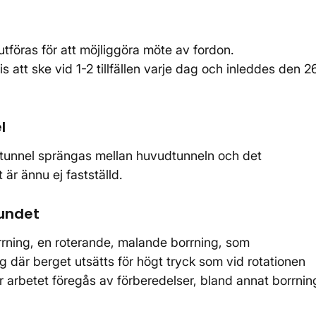
tföras för att möjliggöra möte av fordon.
tt ske vid 1-2 tillfällen varje dag och inleddes den 2
l
tunnel sprängas mellan huvudtunneln och det
är ännu ej fastställd.
sundet
rning, en roterande, malande borrning, som
 där berget utsätts för högt tryck som vid rotationen
r arbetet föregås av förberedelser, bland annat borrnin