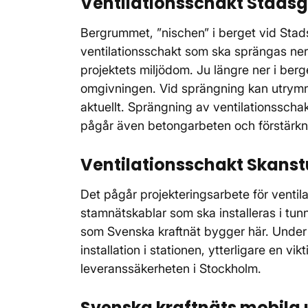
Ventilationsschakt Stadsg
Bergrummet, ”nischen” i berget vid Stads
ventilationsschakt som ska sprängas ner i
projektets miljödom. Ju längre ner i ber
omgivningen. Vid sprängning kan utrymn
aktuellt. Sprängning av ventilationsschakt
pågår även betongarbeten och förstärkn
Ventilationsschakt Skanstu
Det pågår projekteringsarbete för venti
stamnätskablar som ska installeras i tun
som Svenska kraftnät bygger här. Under 
installation i stationen, ytterligare en vi
leveranssäkerheten i Stockholm.
Svenska kraftnäts mobila 