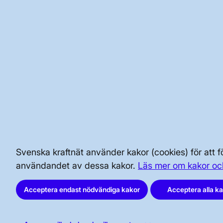
grundlagda på lera eller morän so
projektets kontrollprogram som ra
Inventering och rakhetsmätning 
Infiltration sker i Danderyd på de
orsaka skadlig grundvattensänkni
Kontakt med projekt Anne
anneberg@svk.se
010-475 81 50, bemanning dygne
Facebook @annebergskanstull
Svenska kraftnät använder kakor (cookies) för att
användandet av dessa kakor.
Läs mer om kakor oc
BRA ATT VETA FÖR ALLMÄNHETEN
Acceptera endast nödvändiga kakor
Acceptera alla k
SÄKERHET OCH BEREDSKAP