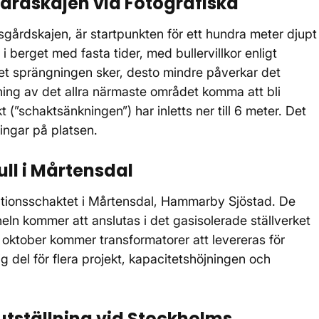
årdskajen vid Fotografiska
gårdskajen, är startpunkten för ett hundra meter djupt
 berget med fasta tider, med bullervillkor enligt
get sprängningen sker, desto mindre påverkar det
ing av det allra närmaste området komma att bli
 (”schaktsänkningen”) har inletts ner till 6 meter. Det
ingar på platsen.
ll i Mårtensdal
lationsschaktet i Mårtensdal, Hammarby Sjöstad. De
neln kommer att anslutas i det gasisolerade ställverket
oktober kommer transformatorer att levereras för
ktig del för flera projekt, kapacitetshöjningen och
utställning vid Stockholms