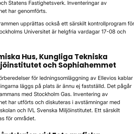
och Statens Fastighetsverk. Inventeringar av
het har genomförts.
rammen upprättas också ett särskilt kontrollprogram fö
Stockholms Universitet är helgfria vardagar 17-08 och
miska Hus, Kungliga Tekniska
ljöinstitutet och Sophiahemmet
rberedelser för ledningsomläggning av Ellevios kablar
ngarna läggs på plats är ännu ej fastställd. Det pågår
illsammans med Stockholm Gas. Inventering av
het har utförts och diskuteras i avstämningar med
lan och IVL Svenska Miljöinstitutet. Ett särskilt
as för området.