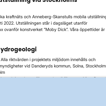
ka kraftnäts och Anneberg-Skanstulls mobila utställnin
i 2022. Utställningen står i dagsläget utanför
ax ovanför konstverket ”Moby Dick”. Våra öppettider är
hydrogeologi
Alla riktvärden i projektets miljödom innehålls och
synsmyndigheter vid Danderyds kommun, Solna, Stockholm
olm
er och inomhus utförs av akustikföretaget Nitro Consul
seras inför, under och efter det att tunnelborren har
 rapportering till berörd tillsynsmyndighet
ker på sättningskänsliga byggnader, bland annat i
termalm och Södermalm. Det är byggnader som är