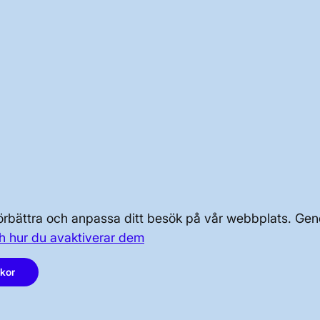
m är aktuella för mätningarna. Resultaten är en del av
pporteras till berörda tillsynsmyndigheter
av energibrunnar sker längs tunnelsträckningen
n norra sidan av Stocksundet. Det sker för att inte
ng och är reglerat i projektets miljödom
berg-Skanstull
t runt
 förbättra och anpassa ditt besök på vår webbplats. 
h hur du avaktiverar dem
OM KRAFTSYSTEMET
akor
OM OSS