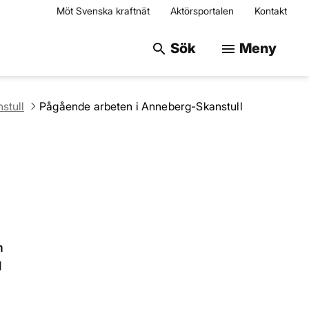
Möt Svenska kraftnät
Aktörsportalen
Kontakt
Sök på webbplats
Sök
Meny
search
menu
stull
Pågående arbeten i Anneberg-Skanstull
n
l