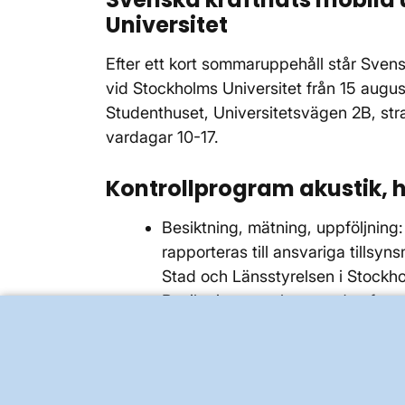
Universitet
Efter ett kort sommaruppehåll står Svens
vid Stockholms Universitet från 15 august
Studenthuset, Universitetsvägen 2B, str
vardagar 10-17.
Kontrollprogram akustik, 
Besiktning, mätning, uppföljning: 
rapporteras till ansvariga till
Stad och Länsstyrelsen i Stockh
Besiktningar av byggnader, fasad
Grundvattennivåer mäts och analy
passerat enskilda fastigheter med
Mätningar med ”sättningsdubb” s
Danderyd, Norra Djurgården, Ös