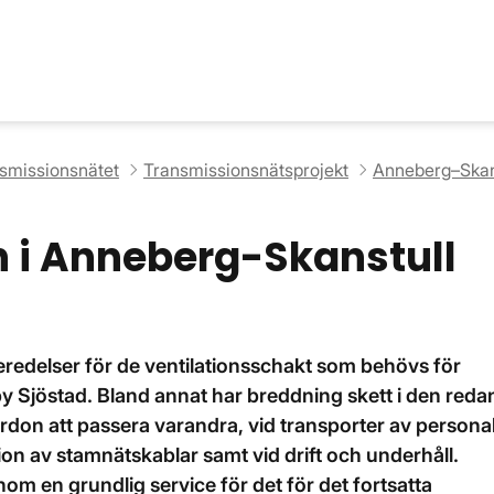
nsmissionsnätet
Transmissionsnätsprojekt
Anneberg–Skan
 i Anneberg-Skanstull
eredelser för de ventilationsschakt som behövs för
Sjöstad. Bland annat har breddning skett i den reda
ordon att passera varandra, vid transporter av persona
tion av stamnätskablar samt vid drift och underhåll.
m en grundlig service för det för det fortsatta