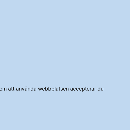
Genom att använda webbplatsen accepterar du
UTVECKLING AV KRAFTSYSTEMET
JOBBA HÄR