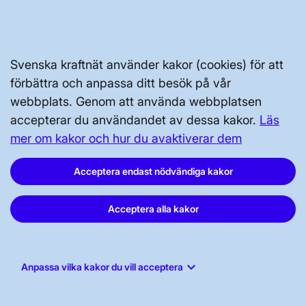
Prenumerera
Vår dataskyddspolicy
Tillgänglighetsredogörelse
Svenska kraftnät använder kakor (cookies) för att
förbättra och anpassa ditt besök på vår
webbplats. Genom att använda webbplatsen
accepterar du användandet av dessa kakor.
Läs
mer om kakor och hur du avaktiverar dem
Svenska kraftnät, Box 1200, 172 24
Acceptera endast nödvändiga kakor
Sundbyberg
Acceptera alla kakor
Tel: 010-475 80 00
E-post:
registrator@svk.se
Org.nr: 202100-4284
keyboard_arrow_down
Anpassa vilka kakor du vill acceptera