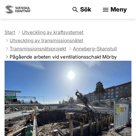
Sök
Meny
search
menu
Sök på webbpla
Start
Utveckling av kraftsystemet
Utveckling av transmissionsnätet
Transmissionsnätsprojekt
Anneberg–Skanstull
Pågående arbeten vid ventilationsschakt Mörby