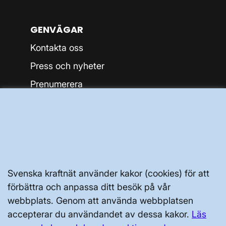
GENVÄGAR
Kontakta oss
Press och nyheter
Prenumerera
Vår dataskyddspolicy
Tillgänglighetsredogörelse
Svenska kraftnät använder kakor (cookies) för att
förbättra och anpassa ditt besök på vår
webbplats. Genom att använda webbplatsen
Svenska kraftnät, Box 1200, 172 24
accepterar du användandet av dessa kakor.
Läs
Sundbyberg