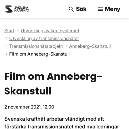
Sök
Meny
search
menu
Sök på webbpla
Start
Utveckling av kraftsystemet
Utveckling av transmissionsnätet
Transmissionsnätsprojekt
Anneberg–Skanstull
Film om Anneberg-Skanstull
Film om Anneberg-
Skanstull
2 november 2021, 12.00
Svenska kraftnät arbetar ständigt med att
förstärka transmissionsnätet med nya ledningar