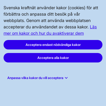
Tillgänglighetsredogörelse
Svenska kraftnät använder kakor (cookies) för att
förbättra och anpassa ditt besök på vår
webbplats. Genom att använda webbplatsen
accepterar du användandet av dessa kakor.
Läs
mer om kakor och hur du avaktiverar dem
Svenska kraftnät, Box 1200, 172 24
Acceptera endast nödvändiga kakor
Sundbyberg
Tel: 010-475 80 00
Acceptera alla kakor
E-post:
registrator@svk.se
Org.nr: 202100-4284
keyboard_arrow_down
Anpassa vilka kakor du vill acceptera
LinkedIn
Instagram