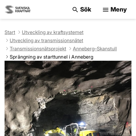
Sök
Meny
search
menu
Sök på webbpla
Start
Utveckling av kraftsystemet
Utveckling av transmissionsnätet
Transmissionsnätsprojekt
Anneberg–Skanstull
Sprängning av starttunnel i Anneberg