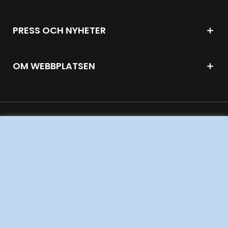
PRESS OCH NYHETER
OM WEBBPLATSEN
GENVÄGAR
Kontakta oss
Press och nyheter
Prenumerera
Vår dataskyddspolicy