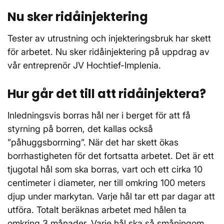
Nu sker ridåinjektering
Tester av utrustning och injekteringsbruk har skett
för arbetet. Nu sker ridåinjektering på uppdrag av
vår entreprenör JV Hochtief-Implenia.
Hur går det till att ridåinjektera?
Inledningsvis borras hål ner i berget för att få
styrning på borren, det kallas också
”påhuggsborrning”. När det har skett ökas
borrhastigheten för det fortsatta arbetet. Det är ett
tjugotal hål som ska borras, vart och ett cirka 10
centimeter i diameter, ner till omkring 100 meters
djup under markytan. Varje hål tar ett par dagar att
utföra. Totalt beräknas arbetet med hålen ta
omkring 3 månader. Varje hål ska så småningom