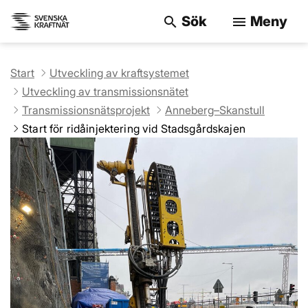
Sök
Meny
search
menu
Sök på webbpla
Start
Utveckling av kraftsystemet
Utveckling av transmissionsnätet
Transmissionsnätsprojekt
Anneberg–Skanstull
Start för ridåinjektering vid Stadsgårdskajen