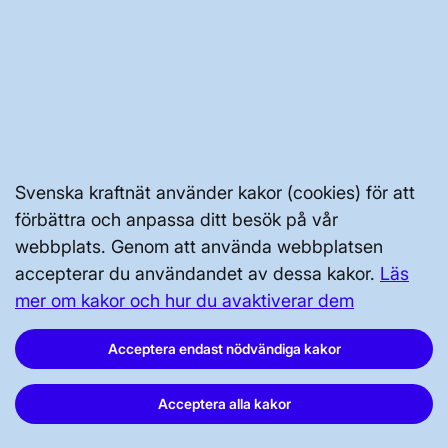
GENVÄGAR
Kontakta oss
Press och nyheter
Prenumerera
Svenska kraftnät använder kakor (cookies) för att
förbättra och anpassa ditt besök på vår
Vår dataskyddspolicy
webbplats. Genom att använda webbplatsen
Tillgänglighetsredogörelse
accepterar du användandet av dessa kakor.
Läs
mer om kakor och hur du avaktiverar dem
Acceptera endast nödvändiga kakor
Acceptera alla kakor
Svenska kraftnät, Box 1200, 172 24