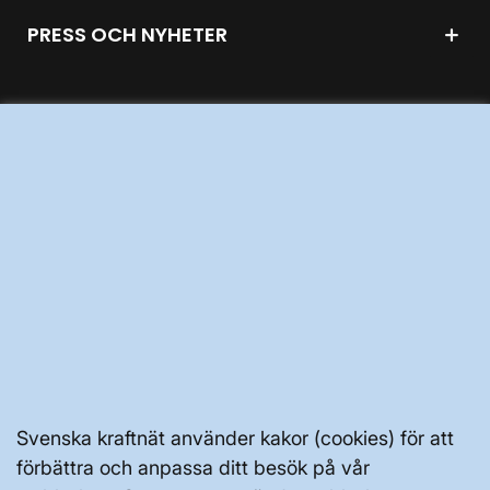
PRESS OCH NYHETER
OM WEBBPLATSEN
GENVÄGAR
Kontakta oss
Press och nyheter
Prenumerera
Vår dataskyddspolicy
Svenska kraftnät använder kakor (cookies) för att
förbättra och anpassa ditt besök på vår
Tillgänglighetsredogörelse