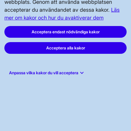
webbplats. Genom att använda webbplatsen
accepterar du användandet av dessa kakor.
Läs
mer om kakor och hur du avaktiverar dem
Acceptera endast nödvändiga kakor
Svenska kraftnät, Box 1200, 172 24
Acceptera alla kakor
Sundbyberg
Tel: 010-475 80 00
E-post:
registrator@svk.se
keyboard_arrow_down
Anpassa vilka kakor du vill acceptera
Org.nr: 202100-4284
LinkedIn
Instagram