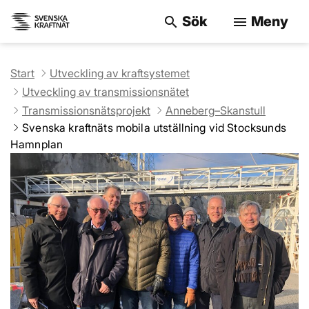
Sök
Meny
search
menu
Sök på webbpla
Start
Utveckling av kraftsystemet
Utveckling av transmissionsnätet
Transmissionsnätsprojekt
Anneberg–Skanstull
Svenska kraftnäts mobila utställning vid Stocksunds
Hamnplan