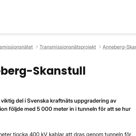
nsmissionsnätet
Transmissionsnätsprojekt
Anneberg–Skan
berg-Skanstull
viktig del i Svenska kraftnäts uppgradering av
on följde med 5 000 meter in i tunneln för att se hur
eter tjocka 400 kV kablar att dras genom tunneln för