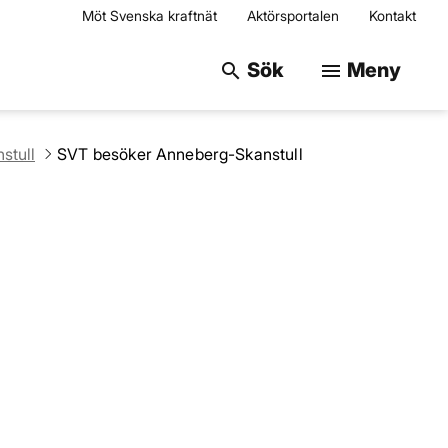
Möt Svenska kraftnät
Aktörsportalen
Kontakt
Sök på webbplats
Sök
Meny
search
menu
stull
SVT besöker Anneberg-Skanstull