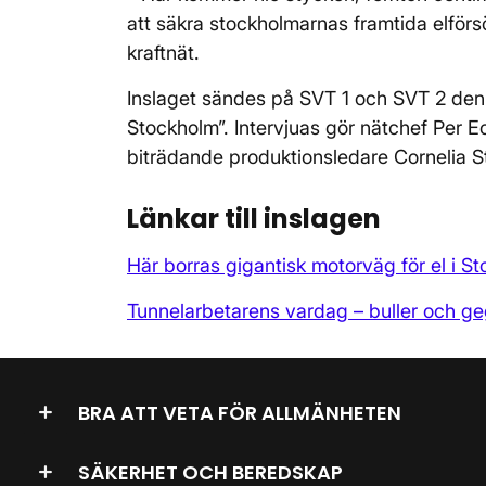
att säkra stockholmarnas framtida elför
kraftnät.
Inslaget sändes på SVT 1 och SVT 2 den 
Stockholm”. Intervjuas gör nätchef Per 
biträdande produktionsledare Cornelia 
Länkar till inslagen
Här borras gigantisk motorväg för el i S
Tunnelarbetarens vardag – buller och g
BRA ATT VETA FÖR ALLMÄNHETEN
SÄKERHET OCH BEREDSKAP