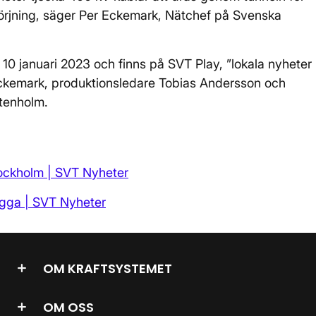
sörjning, säger Per Eckemark, Nätchef på Svenska
10 januari 2023 och finns på SVT Play, ”lokala nyheter
Eckemark, produktionsledare Tobias Andersson och
Stenholm.
tockholm | SVT Nyheter
egga | SVT Nyheter
OM KRAFTSYSTEMET
OM OSS