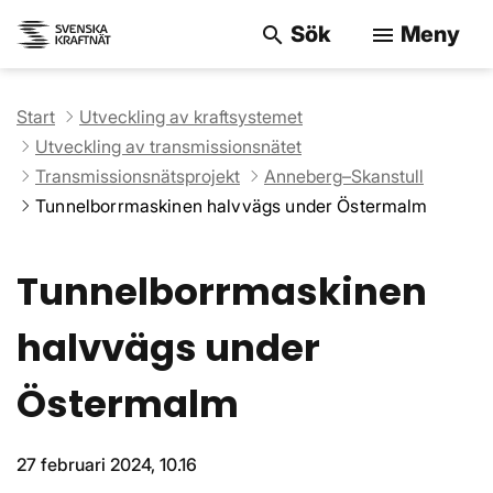
Sök
Meny
search
menu
Sök på webbpla
Start
Utveckling av kraftsystemet
Utveckling av transmissionsnätet
Transmissionsnätsprojekt
Anneberg–Skanstull
Tunnelborrmaskinen halvvägs under Östermalm
Tunnelborrmaskinen
halvvägs under
Östermalm
27 februari 2024, 10.16