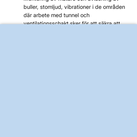
buller, stomljud, vibrationer i de områden
där arbete med tunnel och
ventilationsschakt sker för att säkra att
villkor i projektets miljödom uppfylls
Besiktningar och kontroller av byggnader
sker inom ramen för projektets
kontrollprogram med rapportering till
ansvariga tillsynsmyndigheter vid
Danderyds kommun, Solna och Stockholms
Stad samt Länsstyrelsen i Stockholm
BRA ATT VETA FÖR ALLMÄNHETEN