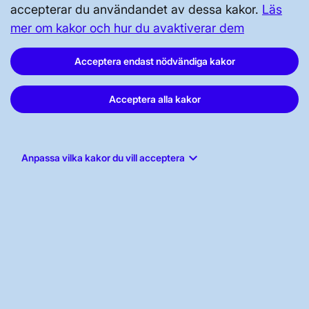
PRESS OCH NYHETER
accepterar du användandet av dessa kakor.
Läs
mer om kakor och hur du avaktiverar dem
OM WEBBPLATSEN
Acceptera endast nödvändiga kakor
Acceptera alla kakor
GENVÄGAR
keyboard_arrow_down
Anpassa vilka kakor du vill acceptera
Kontakta oss
Press och nyheter
Prenumerera
Vår dataskyddspolicy
Tillgänglighetsredogörelse