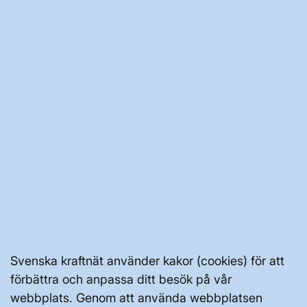
OM KRAFTSYSTEMET
UTVECKLING AV KRAFTSYSTEMET
SÄKERHET OCH BEREDSKAP
OM OSS
JOBBA HÄR
Svenska kraftnät använder kakor (cookies) för att
AKTÖRSPORTALEN
förbättra och anpassa ditt besök på vår
webbplats. Genom att använda webbplatsen