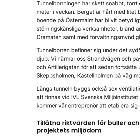
Tunnelborrningen har skett snabbt, torrt 
meter i veckan. Berget är hårt med litet
boende på Östermalm har blivit betydlig
störningskänsliga verksamheter, bland 
Dramaten samt med förvaltningsmyndigh
Tunnelborren befinner sig under det sy
djup. Vi närmar oss Strandvägen och pas
och Artillerigatan för att sedan fortsätt
Skeppsholmen, Kastellholmen på väg m
Längs tunneln byggs också sex ventilat
att finnas vid IVL Svenska Miljöinstitut
kommer vår entreprenör att etablera sig dä
Tillåtna riktvärden för buller oc
projektets miljödom