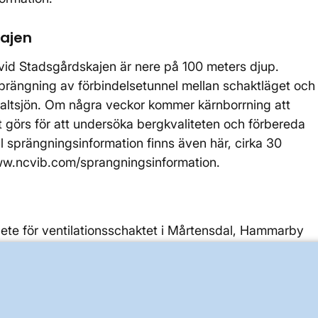
kajen
vid Stadsgårdskajen är nere på 100 meters djup.
prängning av förbindelsetunnel mellan schaktläget och
ltsjön. Om några veckor kommer kärnborrning att
t görs för att undersöka bergkvaliteten och förbereda
ll sprängningsinformation finns även här, cirka 30
ww.ncvib.com/sprangningsinformation.
bete för ventilationsschaktet i Mårtensdal, Hammarby
t antal aktörer och verksamheter som kräver
örda. De 400 kilovolts elkablar som ska installeras i
lutas i det gasisolerade ställverket (”GIS”-station) so
närt kommer entreprenörens etablering vid schaktläget