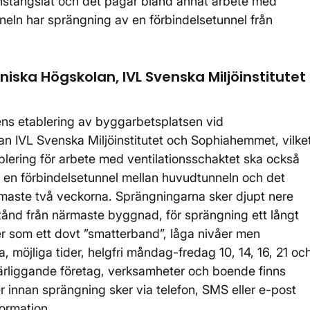
instängslat och det pågår bland annat arbete med
neln har sprängning av en förbindelsetunnel från
iska Högskolan, IVL Svenska Miljöinstitutet
ens etablering av byggarbetsplatsen vid
an IVL Svenska Miljöinstitutet och Sophiahemmet, vilke
ablering för arbete med ventilationsschaktet ska också
 en förbindelsetunnel mellan huvudtunneln och det
maste två veckorna. Sprängningarna sker djupt nere
ånd från närmaste byggnad, för sprängning ett långt
er som ett dovt ”smatterband”, låga nivåer men
 möjliga tider, helgfri måndag-fredag 10, 14, 16, 21 oc
närliggande företag, verksamheter och boende finns
r innan sprängning sker via telefon, SMS eller e-post
ormation.