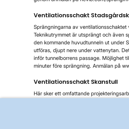
Ventilationsschakt Stadsgårds
Sprängningarna av ventilationsschaktet 
Teknikutrymmet är utsprängt och även s
den kommande huvudtunneln ut under Sa
utföras, djupt nere under vattenytan. De
inför tunnelborrens passage. Möjlighet ti
minuter före sprängning. Anmälan på w
Ventilationsschakt Skanstull
Här sker ett omfattande projekteringsar
Sjöstad, ett område med ett mycket stor
omfattande, noggrann samordning med ber
tunneln kommer i den södra änden att ans
har byggts av Svenska kraftnät. Prelimi