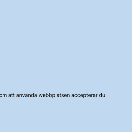
m
Genom att använda webbplatsen accepterar du
UTVECKLING AV KRAFTSYSTEMET