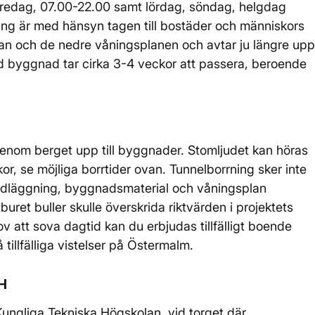
fredag, 07.00-22.00 samt lördag, söndag, helgdag
ning är med hänsyn tagen till bostäder och människors
lan och de nedre våningsplanen och avtar ju längre upp
d byggnad tar cirka 3-4 veckor att passera, beroende
genom berget upp till byggnader. Stomljudet kan höras
or, se möjliga borrtider ovan. Tunnelborrning sker inte
undläggning, byggnadsmaterial och våningsplan
buret buller skulle överskrida riktvärden i projektets
 att sova dagtid kan du erbjudas tillfälligt boende
vå tillfälliga vistelser på Östermalm.
TH
Kungliga Tekniska Högskolan, vid torget där