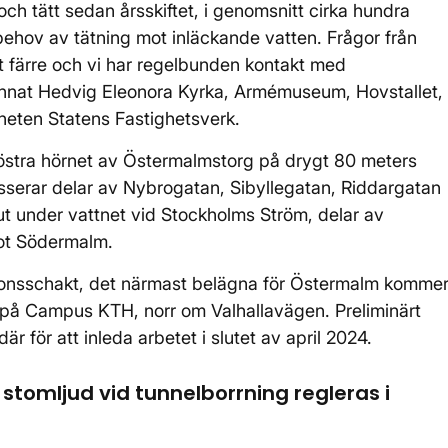
och tätt sedan årsskiftet, i genomsnitt cirka hundra
 behov av tätning mot inläckande vatten. Frågor från
t färre och vi har regelbunden kontakt med
annat Hedvig Eleonora Kyrka, Armémuseum, Hovstallet,
eten Statens Fastighetsverk.
döstra hörnet av Östermalmstorg på drygt 80 meters
serar delar av Nybrogatan, Sibyllegatan, Riddargatan
a ut under vattnet vid Stockholms Ström, delar av
ot Södermalm.
ionsschakt, det närmast belägna för Östermalm komme
et på Campus KTH, norr om Valhallavägen. Preliminärt
r för att inleda arbetet i slutet av april 2024.
h stomljud vid tunnelborrning regleras i