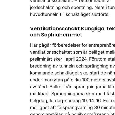
ventilationsschaktet. Arbetsområdet är 
jordschaktning och spontning. Nere i tun
huvudtunneln till schaktläget slutförts.
Ventilationsschakt Kungliga Tekn
och Sophiahemmet
Här pågår förberedelser för entreprenör
ventilationsschaktet som är beläget mell
preliminärt sker i april 2024. Förutom et
breddning av tunneln och sprängning av
kommande schaktläget ske, start de när
under markytan på cirka 100 meters avst
avstånd. Bullret från sprängningarna låt
märkbart. Sprängningarna sker med fasta,
helgdag, lördag-söndag 10, 14, 16. För 
möjlighet att få sprängvarning 30 minute
genom anmälan på ncvib.com/spranginf