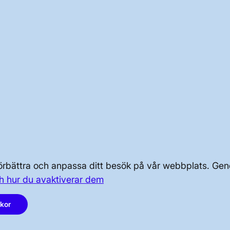
ogi, akustik
ätning före, under och efter det att
samt infiltrationstester längs tunnelsträckningen
g av buller, stomljud, vibrationer i de områden där
schakt sker för att säkra att villkor i projektets
yggnader sker inom ramen för projektets kontrollprogra
 tillsynsmyndigheter vid Danderyds kommun, Solna och
sen i Stockholm
 förbättra och anpassa ditt besök på vår webbplats. 
h hur du avaktiverar dem
OM KRAFTSYSTEMET
akor