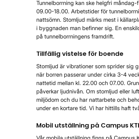
Tunnelborrning kan ske helgfri måndag-
09.00-18.00. Arbetstider för tunnelborr
nattsömn. Stomljud märks mest i källarp
i byggnaden man befinner sig. En enskil
på tunnelborrningens framdrift.
Tillfällig vistelse för boende
Stomljud är vibrationer som sprider sig 
när borren passerar under cirka 3-4 veck
nattetid mellan kl. 22.00 och 07.00. Gr
påverkar ljudnivån. Om stomljud eller luft
miljödom och du har nattarbete och behov
under en kortare tid. Vi har hittills haft t
Mobil utställning på Campus K
Vår mobila utställning finns på Campus 