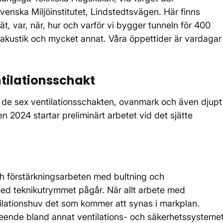
venska Miljöinstitutet, Lindstedtsvägen. Här finns
t, var, när, hur och varför vi bygger tunneln för 400
i, akustik och mycket annat. Våra öppettider är vardagar
ntilationsschakt
v de sex ventilationsschakten, ovanmark och även djupt
2024 startar preliminärt arbetet vid det sjätte
ch förstärkningsarbeten med bultning och
med teknikutrymmet pågår. När allt arbete med
ntilationshuv det som kommer att synas i markplan.
seende bland annat ventilations- och säkerhetssysteme