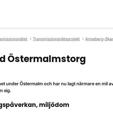
nsmissionsnätet
Transmissionsnätsprojekt
Anneberg–Skan
id Östermalmstorg
et under Östermalm och har nu lagt närmare en mil a
m sig.
ngspåverkan, miljödom