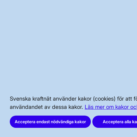
att ske sommaren 2024.
Kontrollprogram hydrogeol
Montering av grundvattenrör för m
tunnelborrmaskinen har passerat 
Montering av mätare och avläsnin
arbete med tunnel och ventilations
miljödom uppfylls
Besiktningar och kontroller av b
med rapportering till ansvariga
Stockholms Stad samt Länsstyrel
Svenska kraftnät använder kakor (cookies) för att
användandet av dessa kakor.
Läs mer om kakor oc
BRA ATT VETA FÖR ALLMÄNHETEN
Acceptera endast nödvändiga kakor
Acceptera alla k