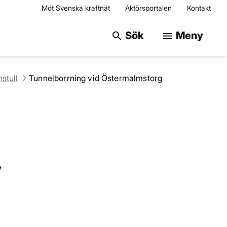
Möt Svenska kraftnät
Aktörsportalen
Kontakt
Sök på webbplats
Sök
Meny
search
menu
stull
Tunnelborrning vid Östermalmstorg
v