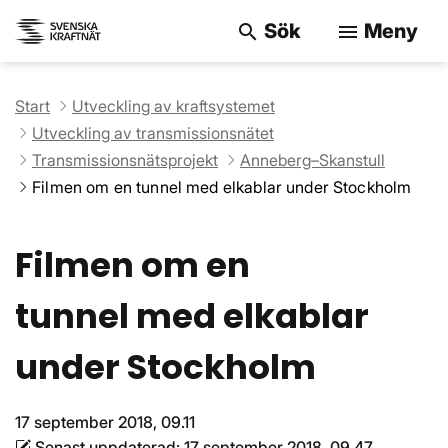
Sök
Meny
search
menu
Sök på webbpla
Start
Utveckling av kraftsystemet
Utveckling av transmissionsnätet
Transmissionsnätsprojekt
Anneberg–Skanstull
Filmen om en tunnel med elkablar under Stockholm
Filmen om en
tunnel med elkablar
under Stockholm
17 september 2018, 09.11
Senast uppdaterad:
17 september 2018, 09.47