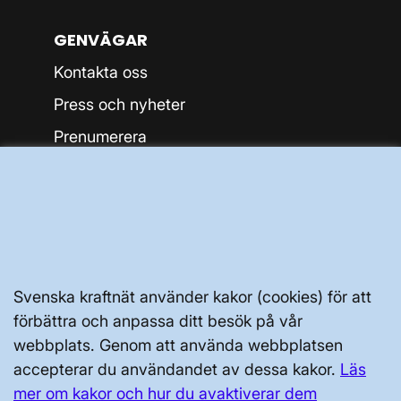
GENVÄGAR
Kontakta oss
Press och nyheter
Prenumerera
Vår dataskyddspolicy
Tillgänglighetsredogörelse
Svenska kraftnät använder kakor (cookies) för att
förbättra och anpassa ditt besök på vår
webbplats. Genom att använda webbplatsen
Svenska kraftnät, Box 1200, 172 24
accepterar du användandet av dessa kakor.
Läs
Sundbyberg
mer om kakor och hur du avaktiverar dem