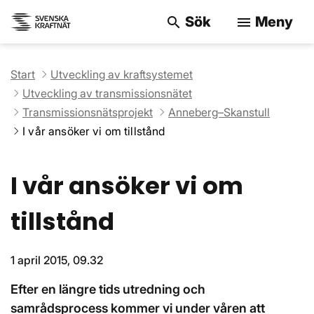
Sök
Meny
search
menu
Sök på webbpla
Start
Utveckling av kraftsystemet
Utveckling av transmissionsnätet
Transmissionsnätsprojekt
Anneberg–Skanstull
I vår ansöker vi om tillstånd
I vår ansöker vi om
tillstånd
1 april 2015, 09.32
Efter en längre tids utredning och
samrådsprocess kommer vi under våren att