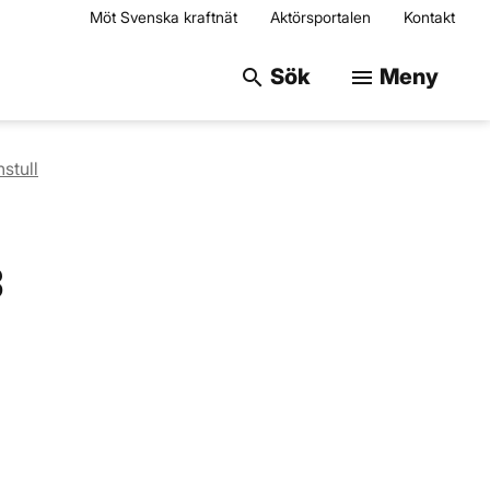
Möt Svenska kraftnät
Aktörsportalen
Kontakt
Sök på webbplats
Sök
Meny
search
menu
stull
3