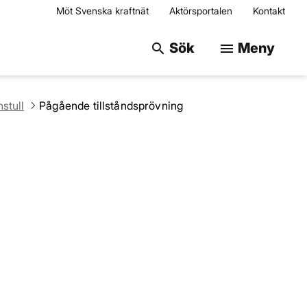
Möt Svenska kraftnät
Aktörsportalen
Kontakt
Sök på webbplats
Sök
Meny
search
menu
stull
Pågående tillståndsprövning