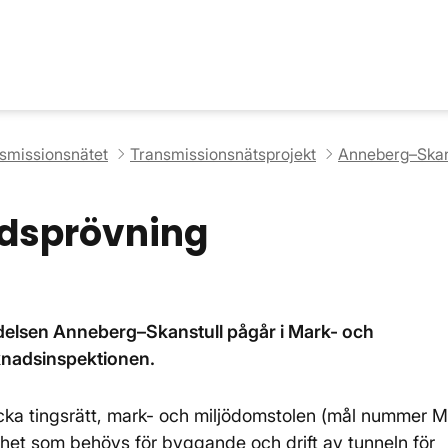
nsmissionsnätet
Transmissionsnätsprojekt
Anneberg–Skan
ndsprövning
ndelsen Anneberg–Skanstull pågår i Mark- och
knadsinspektionen.
a tingsrätt, mark- och miljödomstolen (mål nummer M
amhet som behövs för byggande och drift av tunneln för