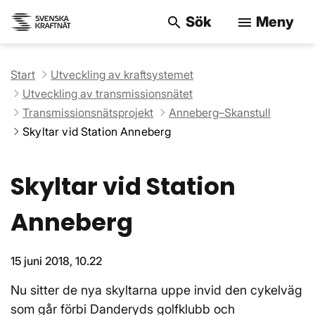
Sök
Meny
search
menu
Sök på webbpla
Start
Utveckling av kraftsystemet
Utveckling av transmissionsnätet
Transmissionsnätsprojekt
Anneberg–Skanstull
Skyltar vid Station Anneberg
Skyltar vid Station
Anneberg
15 juni 2018, 10.22
Nu sitter de nya skyltarna uppe invid den cykelväg
som går förbi Danderyds golfklubb och