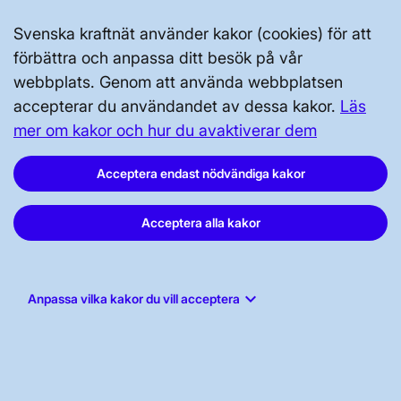
Svenska kraftnät använder kakor (cookies) för att
Svenska kraftnät, Box 1200, 172 24
förbättra och anpassa ditt besök på vår
Sundbyberg
webbplats. Genom att använda webbplatsen
accepterar du användandet av dessa kakor.
Läs
Tel: 010-475 80 00
mer om kakor och hur du avaktiverar dem
E-post:
registrator@svk.se
Org.nr: 202100-4284
Acceptera endast nödvändiga kakor
Acceptera alla kakor
LinkedIn
Instagram
keyboard_arrow_down
Anpassa vilka kakor du vill acceptera
Facebook
Youtube