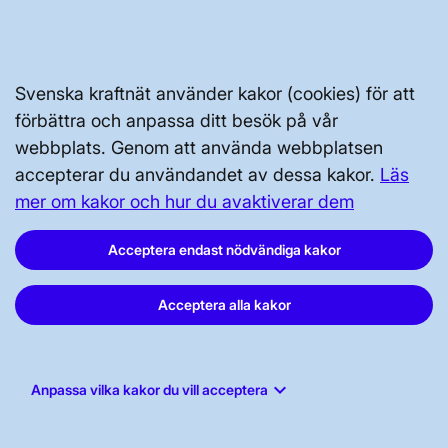
PRESS OCH NYHETER
OM WEBBPLATSEN
Svenska kraftnät använder kakor (cookies) för att
förbättra och anpassa ditt besök på vår
webbplats. Genom att använda webbplatsen
accepterar du användandet av dessa kakor.
Läs
mer om kakor och hur du avaktiverar dem
GENVÄGAR
Acceptera endast nödvändiga kakor
Kontakta oss
Press och nyheter
Acceptera alla kakor
Prenumerera
Vår dataskyddspolicy
keyboard_arrow_down
Anpassa vilka kakor du vill acceptera
Tillgänglighetsredogörelse