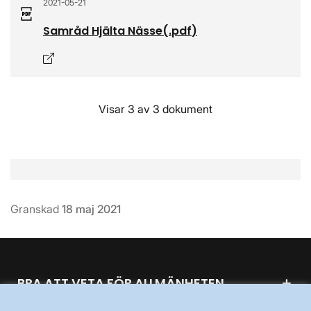
2021-05-21
Samråd Hjälta Nässe
(.
pdf
)
Öppnas i nytt fönster
Visar 3 av 3 dokument
Granskad
18 maj 2021
BRA ATT VETA FÖR ALLMÄNHETEN