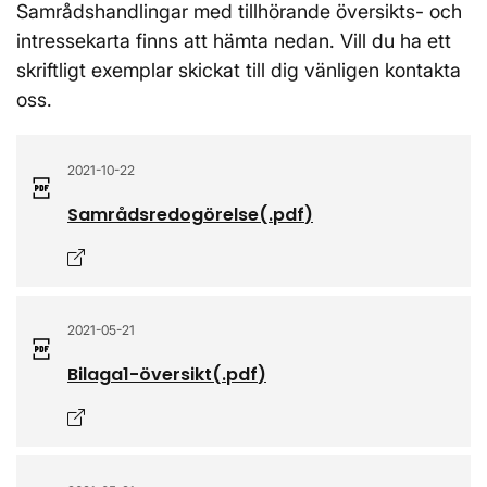
Samrådshandlingar med tillhörande översikts- och
intressekarta finns att hämta nedan. Vill du ha ett
skriftligt exemplar skickat till dig vänligen kontakta
oss.
2021-10-22
Samrådsredogörelse
(.
pdf
)
Öppnas i nytt fönster
2021-05-21
Bilaga1-översikt
(.
pdf
)
Öppnas i nytt fönster