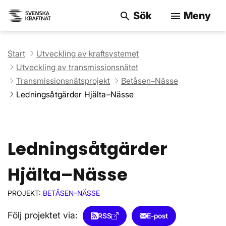
Sök
Meny
search
menu
Sök på webbpla
Start
Utveckling av kraftsystemet
Utveckling av transmissionsnätet
Transmissionsnätsprojekt
Betåsen–Nässe
Ledningsåtgärder Hjälta–Nässe
Ledningsåtgärder
Hjälta–Nässe
PROJEKT:
BETÅSEN–NÄSSE
Följ projektet via:
RSS
E-post