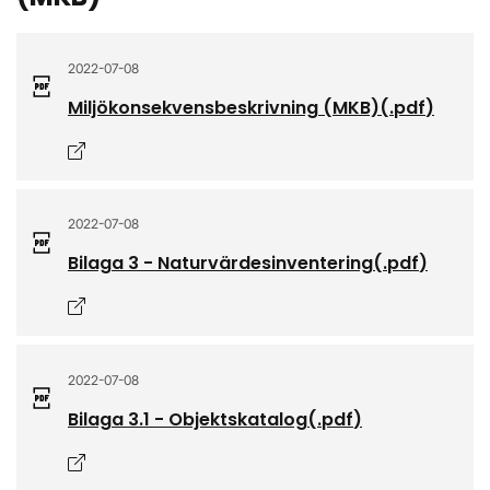
2022-07-08
Miljökonsekvensbeskrivning (MKB)
(.
pdf
)
Öppnas i nytt fönster
2022-07-08
Bilaga 3 - Naturvärdesinventering
(.
pdf
)
Öppnas i nytt fönster
2022-07-08
Bilaga 3.1 - Objektskatalog
(.
pdf
)
Öppnas i nytt fönster