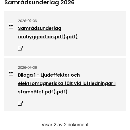
Samrådsunderlag 2026
2026-07-06
Samrådsunderlag
ombyggnation.pdf
(.
pdf
)
Öppnas i nytt fönster
2026-07-06
Bilaga 1 - Ljudeffekter och
elektromagnetiska fält vid luftledningar i
stamnätet.pdf
(.
pdf
)
Öppnas i nytt fönster
Visar 2 av 2 dokument