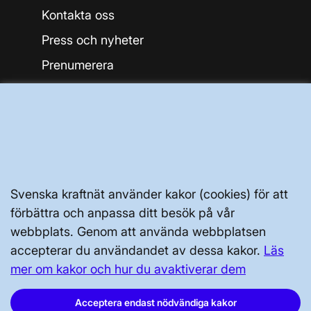
Kontakta oss
Press och nyheter
Prenumerera
Vår dataskyddspolicy
Tillgänglighetsredogörelse
Svenska kraftnät använder kakor (cookies) för att
förbättra och anpassa ditt besök på vår
Svenska kraftnät, Box 1200, 172 24
webbplats. Genom att använda webbplatsen
Sundbyberg
accepterar du användandet av dessa kakor.
Läs
mer om kakor och hur du avaktiverar dem
Tel: 010-475 80 00
E-post:
registrator@svk.se
Acceptera endast nödvändiga kakor