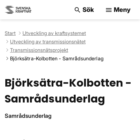
Sök
Meny
search
menu
Sök på webbpla
Start
Utveckling av kraftsystemet
Utveckling av transmissionsnätet
Transmissionsnätsprojekt
Björksätra-Kolbotten - Samrådsunderlag
Björksätra-Kolbotten -
Samrådsunderlag
Samrådsunderlag