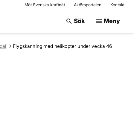
Möt Svenska kraftnät
Aktörsportalen
Kontakt
Sök på webbplats
Sök
Meny
search
menu
dal
Flygskanning med helikopter under vecka 46