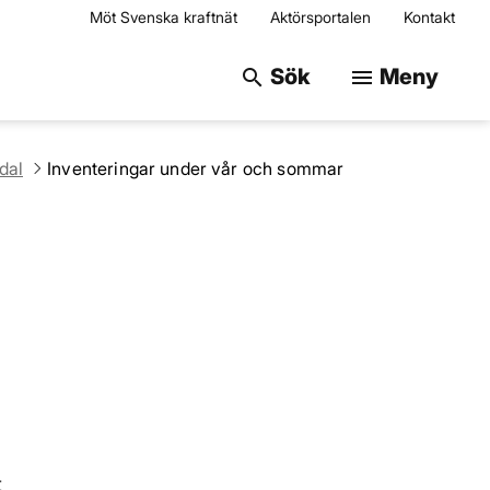
Möt Svenska kraftnät
Aktörsportalen
Kontakt
Sök på webbplats
Sök
Meny
search
menu
dal
Inventeringar under vår och sommar
t