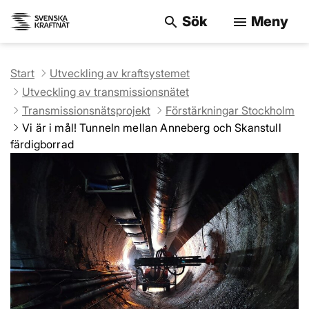
Sök
Meny
search
menu
Sök på webbpla
Start
Utveckling av kraftsystemet
Utveckling av transmissionsnätet
Transmissionsnätsprojekt
Förstärkningar Stockholm
Vi är i mål! Tunneln mellan Anneberg och Skanstull
färdigborrad