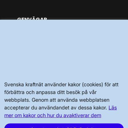
GENVÄGAR
Kontakta oss
Press och nyheter
Prenumerera
Vår dataskyddspolicy
Tillgänglighetsredogörelse
Svenska kraftnät använder kakor (cookies) för att
förbättra och anpassa ditt besök på vår
webbplats. Genom att använda webbplatsen
accepterar du användandet av dessa kakor.
Läs
mer om kakor och hur du avaktiverar dem
Svenska kraftnät, Box 1200, 172 24
Sundbyberg