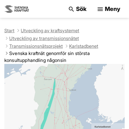
Sök
Meny
search
menu
Sök på webbpla
Start
Utveckling av kraftsystemet
Utveckling av transmissionsnätet
Transmissionsnätsprojekt
Karlstadbenet
Svenska kraftnät genomför sin största
konsultupphandling någonsin