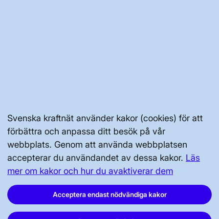
GENVÄGAR
Kontakta oss
Press och nyheter
Svenska kraftnät använder kakor (cookies) för att
Prenumerera
förbättra och anpassa ditt besök på vår
Vår dataskyddspolicy
webbplats. Genom att använda webbplatsen
Tillgänglighetsredogörelse
accepterar du användandet av dessa kakor.
Läs
mer om kakor och hur du avaktiverar dem
Acceptera endast nödvändiga kakor