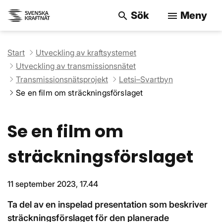
Sök
Meny
search
menu
Sök på webbpla
Start
Utveckling av kraftsystemet
Utveckling av transmissionsnätet
Transmissionsnätsprojekt
Letsi–Svartbyn
Se en film om sträckningsförslaget
Se en film om
sträckningsförslaget
11 september 2023, 17.44
Ta del av en inspelad presentation som beskriver
sträckningsförslaget för den planerade