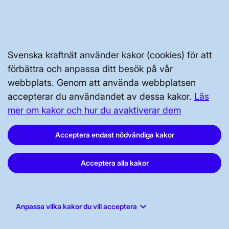
Svenska kraftnät använder kakor (cookies) för att
Svenska kraftnät, Box 1200, 172 24
förbättra och anpassa ditt besök på vår
Sundbyberg
webbplats. Genom att använda webbplatsen
accepterar du användandet av dessa kakor.
Läs
Tel: 010-475 80 00
mer om kakor och hur du avaktiverar dem
E-post:
registrator@svk.se
Org.nr: 202100-4284
Acceptera endast nödvändiga kakor
Acceptera alla kakor
LinkedIn
Instagram
keyboard_arrow_down
Anpassa vilka kakor du vill acceptera
Facebook