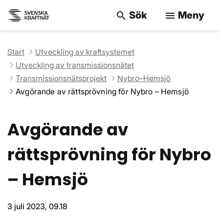
Sök
Meny
search
menu
Sök på webbpla
Start
Utveckling av kraftsystemet
Utveckling av transmissionsnätet
Transmissionsnätsprojekt
Nybro–Hemsjö
Avgörande av rättsprövning för Nybro – Hemsjö
Avgörande av
rättsprövning för Nybro
– Hemsjö
3 juli 2023, 09.18