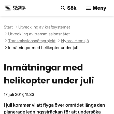
Sök
Meny
search
menu
Sök på webbpla
Start
Utveckling av kraftsystemet
Utveckling av transmissionsnätet
Transmissionsnätsprojekt
Nybro–Hemsjö
Inmätningar med helikopter under juli
Inmätningar med
helikopter under juli
17 juli 2017, 11.33
I juli kommer vi att flyga över området längs den
planerade ledningssträckan för att undersöka